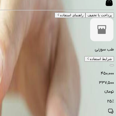
پرداخت با تخفیف
راهنمای استفاده
طب سوزنی
شرایط استفاده
۴۵۰٬۰۰۰
۳۳۷٬۵۰۰
تومانءء
25
%