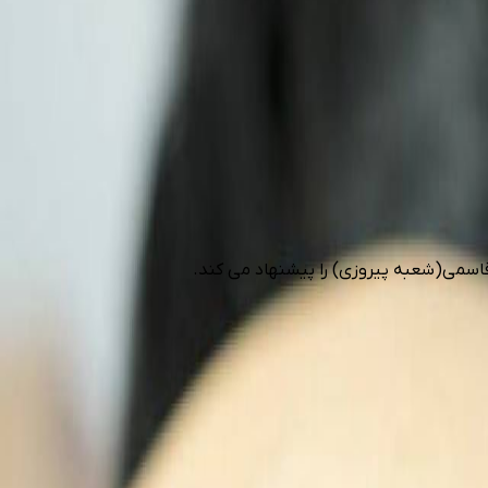
سمی(شعبه پیروزی) را پیشنهاد می کند.