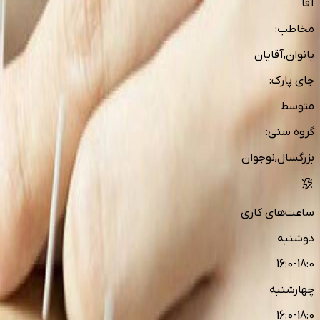
آقا
مخاطب
:
بانوان,آقایان
جای پارک
:
متوسط
گروه سنی
:
بزرگسال,نوجوان
ساعت‌های کاری
دوشنبه
16:0-18:0
چهارشنبه
16:0-18:0