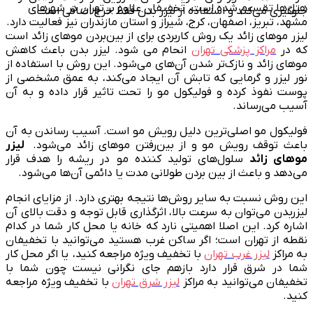
هتل‌ها تقسیم شده است. تخفیفان علاوه بر تهران در شهرهای
جلوگیری می‌کند و استفاده از لیزر بدن فقط خرج اضافی است.
مشهد، تبریز، اصفهان، کرج، شیراز و استان مازندران نیز فعالیت دارد.
لیزر موهای زائد یک روش کاربردی برای از بین‌بردن موهای زائد است
که در
مراکز پزشکی تهران
انحام می شود. لیزر بدن باعث کاهش
موهای زائد و نازک‌تر شدن آن‌های می‌شود. این روش با استفاده از
نور لیزر و گرمایی که تابش آن ایجاد می‌کند، به عمق مشخصی از
پوست نفوذ کرده و فولیکول مو را تحت تاثیر قرار داده و به آن
آسیب می‌رساند.
فولیکول مو اصلی‌ترین دلیل رویش مو است. آسیب رساندن به آن
باعث توقف رویش مو و از بین‌رفتن موهای زائد می‌شود.
لیزر
موهای زائد
سلول‌های تولید کننده مو در ریشه را هدف قرار
می‌دهد و باعث از بین بردن طولانی مدت یا دائمی آن‌ها می‌شود.
این روش نسبت به سایر روش‌ها نتیجه بهتری دارد. از مزایای انجام
لیزربدن می‌توان به سرعت بالا، اثرگذاری قابل توجه و دقت بالای آن
اشاره کرد. این اصلا اهمیتی نارد که خانه یا محل کار شما در کدام
نقطه از تهران است؛ اگر ساکن غرب هستید می‌توانید با تخفیفان
به مراکز
لیزر غرب تهران
با تخفیف ویژه مراجعه کنید، یا اگر محل کار
شما در شرق قرار دارد بازهم جای نگرانی نیست چون شما با
تخفیفان می‌توانید به مراکز
لیزر شرق تهران
با تخفیف ویژه مراجعه
کنید.