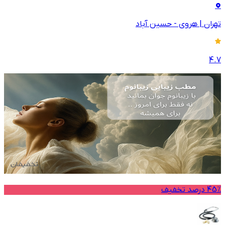
تهران
|
هروی - حسین آباد
4.7
45% درصد تخفیف