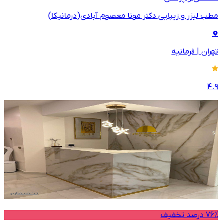
مطب لیزر و زیبایی دکتر مونا معصوم آبادی(درمانیکا)
تهران
|
فرمانیه
4.9
76% درصد تخفیف