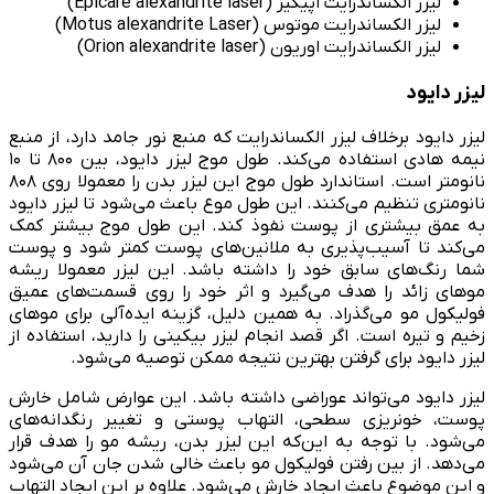
لیزر الکساندرایت اپیکیر (Epicare alexandrite laser)
لیزر الکساندرایت موتوس (Motus alexandrite Laser)
لیزر الکساندرایت اوریون (Orion alexandrite laser)
لیزر دایود
لیزر دایود برخلاف لیزر الکساندرایت که منبع نور جامد دارد، از منبع
نیمه هادی استفاده می‌کند. طول موج لیزر دایود، بین ۸۰۰ تا ۱۰
نانومتر است. استاندارد طول موج این لیزر بدن را معمولا روی ۸۰۸
نانومتری تنظیم می‌کنند. این طول موع باعث می‌شود تا لیزر دایود
به عمق بیشتری از پوست نفوذ کند. این طول موج بیشتر کمک
می‌کند تا آسیب‌پذیری به ملانین‌های پوست کمتر شود و پوست
شما رنگ‌های سابق خود را داشته باشد. این لیزر معمولا ریشه
موهای زائد را هدف می‌گیرد و اثر خود را روی قسمت‌های عمیق
فولیکول مو می‌گذراد. به همین دلیل، گزینه‌ ایده‌آلی برای موهای
زخیم و تیره است. اگر قصد انجام لیزر بیکینی را دارید، استفاده از
لیزر دایود برای گرفتن بهترین نتیجه ممکن توصیه می‌شود.
لیزر دایود می‌تواند عوراضی داشته باشد. این عوارض شامل خارش
پوست، خونریزی سطحی، التهاب پوستی و تغییر رنگدانه‌های
می‌شود. با توجه به این‌که این لیزر بدن، ریشه مو را هدف قرار
می‌دهد. از بین رفتن فولیکول مو باعث خالی شدن جان آن می‌شود
و این موضوع باعث ایجاد خارش می‌شود. علاوه بر این ایجاد التهاب