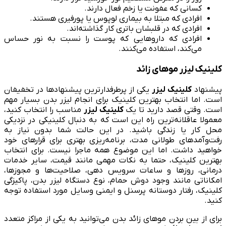
کسانی که عفونت یا زخم فعال دارند.
افرادی که مبتلا به بیماری لوپوس یا پورفیری هستند.
افرادی که در قلبشان باتری کار گذاشته‌اند.
افرادی که داروهایی که پوست را نسبت به نور حساس
می‌کند، استفاده می‌کنند.
کلینیک لیزر موهای زائد
پیشنهاد
کلینیک لیزر
یکی از پرطرفدارترین پیشنهادها در تخفیفان
است. اما انتخاب بهترین کلینیک برای انجام لیزر بدن بسیار مهم
است. وقتی قصد دارید تا یک
کلینیک لیزر
مناسب را انتخاب کنید،
معمولا عاقلانه‌ترین راه این است که به دنبال کلینیکی در نزدیکی
محل کار یا زندگی باشید. در این حالت شما بدون نیاز به
رفت‌وآمدهای طولانی مدت، برنامه‌ریزی بهتری برای قرارهای خود
خواهید داشت. اما این موضوع همه ماجرا نیست. برای انتخاب
بهترین کلینیک، حتما به نکات مهمی مانند قیمت، سایر خدمات
درمانی، روزها و ساعات سرویس دهی، صلاحیت‌ها و مجوزها،
امکاناتی مانند وجود دوش حمام، نوع دستگاه لیزر بدن، پاکیزگی
کلینیک، رفتار دوستانه پرسنل و ایمنی وسایل مورد استفاده توجه
کنید.
برای از بین بردن موهای زائد بدن می‌توانید به یکی از مراکز متعدد