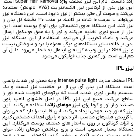
زائد دانست. نام این لیزر مخفف واژه Super Hair Removal است.
این لیزر بدن از فرکانس لیزر الکساندرایت (۷۷۵ نانومتر) استفاده
می‌کند و سرعت آن حتی بیشتر از لیزر دایود است. این دستگاه لیزر
می‌تواند با سرعت ۱۰ شات در ثانیه، در مدت ۳۰ دقیقه کل بدن را
لیزر کند. این دستگاه حاوی تنظیماتی برای انواع پوست است. این
لیزر از منبع نوری تغذیه می‌کند و نور را به عمق فولیکول ارسال
می‌کند و باعث تخریب آن می‌شود. استفاده از این دستگاه لیزر
بدن بر خلاف سایر دستگاه‌های دیگر، همراه با درد و سوختگی نیست
و لیزر SHR در این زمینه گزینه‌ای ایده‌ال به شمار می‌رود. دلیل آن
هم این است نور کمتری جذب فولیکول می‌شود.
لیزر IPL
IPL مخفف عبارت intense pulse light و به معنی نور شدید پالسی
است. دستگاه لیزر بدن آی پی ال در حققیت لیزر نیست و یک
سیستم پالس نوری شدید است که پرتوهای تقویت شده نور را
ساطع می‌کند. منبع این لیزر IPL در اصل فلشهای لامپ زنون
هستند و از نور و گرما برای
لیزر موهای زائد
استفاده می‌کنند. این
لیزر که نور چند موجی ایجاد می‌کند، این قابلیت را دارد که می‌توان
با گزینش فیلترهای مناسب، اثر دلخواه را برای اهداف مشخص کنیم
و اثرات گوناگون بر روی ساختار های مختلف پوست می‌گذارد. این
دستگاه بسیار محبوب است و برای برداشتن موهای زائد، جوان
سازی پوست، درمان آکنه و روشن کردن لکه‌های پوستی مورد