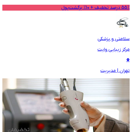
55% درصد تخفیف + 10% برگشت‌پول
سلامتی و پزشکی
مرکز زیبایی وایت
تهران
|
مدیریت