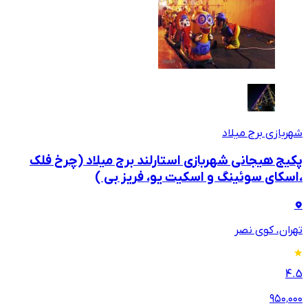
شهربازی برج میلاد
پکیج هیجانی شهربازی استارلند برج میلاد (چرخ فلک
،اسکای سوئینگ و اسکیت یو، فریز بی )
تهران، کوی نصر
4.5
۹۵۰٬۰۰۰