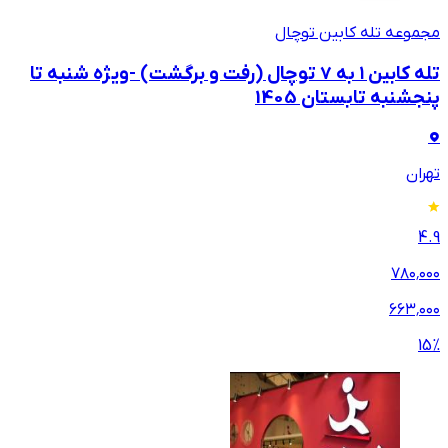
مجموعه تله کابین توچال
تله کابین ۱ به 7 توچال (رفت و برگشت) -ویژه شنبه تا
پنجشنبه تابستان 1405
تهران
4.9
۷۸۰٬۰۰۰
۶۶۳٬۰۰۰
15
%