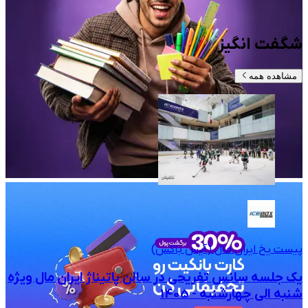
شگفت انگیز
مشاهده همه
پیست یخ ایران مال (آیس باکس)
یک جلسه سانس تفریحی در سالن پاتیناژ ایران مال ویژه
شنبه الی چهارشنبه - 1405