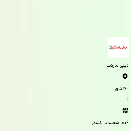
دیلی مارکت
192
شهر
|
1006
شعبه در کشور