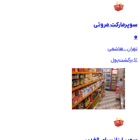
سوپرمارکت مروتی
تهران ، هاشمی
٪ برگشت‌پول
1