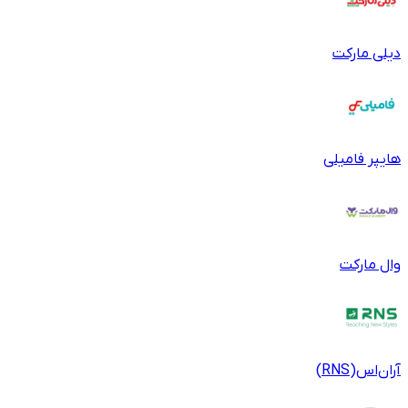
دیلی مارکت
هایپر فامیلی
وال مارکت
آر‌ان‌اس(RNS)