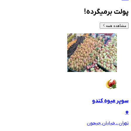
پولت برمیگرده!
مشاهده همه
سوپر میوه کندو
تهران ، خیابان جیحون