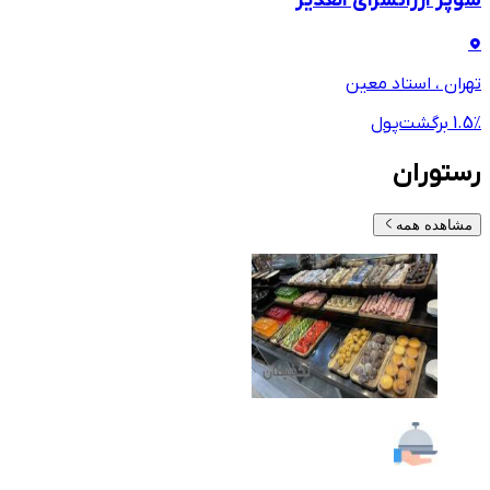
سوپر ارزانسراي الغدير
تهران ، استاد معین
٪ برگشت‌پول
1.5
رستوران
مشاهده همه