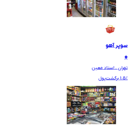
سوپر آهو
تهران ، استاد معین
٪ برگشت‌پول
1.5