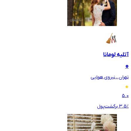
آتلیه لومانا
تهران ، نیروی هوایی
5.0
٪ برگشت‌پول
3.5