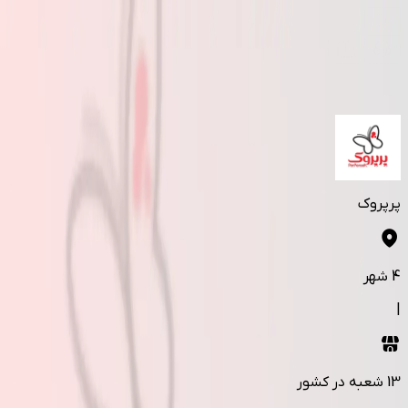
پرپروک
4
شهر
|
13
شعبه در کشور