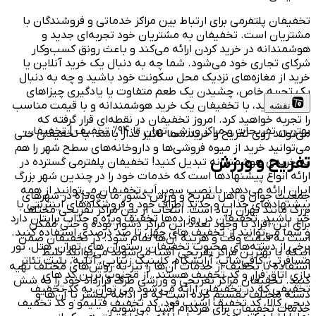
تخفیفان پلتفرمی برای ارتباط بین مراکز خدماتی و فروشندگان با
مشتریان است. تخفیفان به مشتریان خود تجربه‌ای جدید و
هوشمندانه در خرید کردن ارائه می‌کند و باعث رونق کسب‌وکار
شرکای تجاری خود می‌شود. شما چه به دنبال یک خرید آنلاین یا
خرید از مغازه‌های نزدیک محل سکونت خود باشید و چه به دنبال
یک تجربه خاص، چشیدن یک طعم متفاوت یا یادگیری چیزاهای
جدید باشید، با تخفیفان یک خرید هوشمندانه و با قیمت مناسب
نقشه
را تجربه خواهید کرد. امروز تخفیفان در نقطه‌ای قرار گرفته که
بهترین تفریحات و مراکز ورزشی تهران تا 94% تخفیف | تخفیفان
می‌تواند روی تفریح و خرید شما تاثیر گذار باشد. با تخفیفان حتی
می‌توانید خرید از میوه فروشی‌ها و داروخانه‌های سطح شهر را هم
تفریح و ورزش
به خریدی هوشمندانه تبدیل کنید! تخفیفان پلفترمی گسترده در
ارائه انواع پیشنهادها است که خدمات خود را در چندین شهر بزرگ
ایران ارائه می‌دهد. با نصب سوپر اَپ تخفیفان می‌توانید از همه
جمعیت جوان و اهل تفریح و ورزش کشور ما به‌ویژه در شهرهای
پیشنهادهای جذاب و جدید اطراف خود و فروشگاه‌های اینترنتی با
بزرگ مانند تهران زیاد است. انتخاب از بین مراکز تفریحی مختلف
خبر باشید. تخفیفان در روز ده‌ها تخفیف ویژه و جذاب برایتان دارد
برای این افراد با وجود تعدد این مراکز دشوار بوده و حتی ممکن
و شما می‌توانید از تخفیف های چهل تا صد درصدی استفاده کنید.
است به قیمت وقت و هزینه آن‌ها تمام شود. در تخفیفان ضمن
برخی از دسته‌های محبوب تخفیفان، رستوران های تهران، هتل، تور
اینکه با بهترین مراکز تفریحی آشنا می‌شوید می‌توانید بلیط
مسافرتی، کافی‌شاپ، آرایشگاه، کلینیک زیبایی، آتلیه، بلیت تئاتر
استفاده با تخفیف از خدمات آن‌ها را نیز به روش‌های مختلف تهیه
بازی اتاق فرار و کد تخفیف هستند. از محبوب ترین کد های
کنید. تخفیفان مراکز تفریحی و ورزشی طرف قرارداد خود را به شش
تخفیفی که در تخفیفان ارائه می شود می توان به کد تخفیف
دسته مختلف تقسیم کرده است که در ادامه بیشتر با آن‌ها و
دیجی کالا، کد تخفیف اسنپ فود، کد تخفیف فیلیمو و کد تخفیف
خدمات تخفیفان برای هرکدام آشنا می‌شویم.