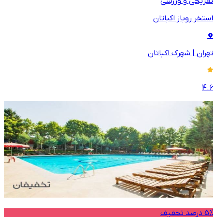
تفریحی و ورزشی
استخر روباز اکباتان
تهران
|
شهرک اکباتان
4.6
5% درصد تخفیف