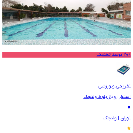
20% درصد تخفیف
تفریحی و ورزشی
استخر روباز بلوط ولنجک
تهران
|
ولنجک