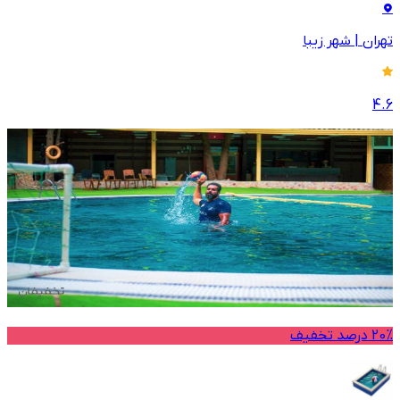
تهران
|
شهر زیبا
4.6
20% درصد تخفیف