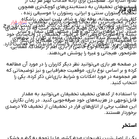
نماوا اشاره کرد. همچنین برای ارائه خدمات بهتر هر یک از
قسمت‌های تخفیفان به دسته‌بندی‌های کوچک‌تری همچون
اتاق فرار
تخفیف رستوران سنتی و ایرانی، رستوران با موسیقی زنده ،
کافی‌شاپ، صبحانه، بوفه نهار و شام، بلیت استخر، باشگاه
یکی از محبوب‌ترین تفریحات محبوب کاربران تخفیفان،
اتاق فرار
بدن‌سازی، شهربازی، توچال، تئاتر کودک، تئاتر کمدی، پینت بال، برج
است. اتاق فرار، یک بازی مهیج داستان‌محور است که در یک فضای
میلاد، لیزر موهای زائد، تور و هتل مشهد، هتل شمال و سایر
بسته و به‌صورت گروهی اجرا می‌شود. تخفیفان در وب‌سایت خود
هتل‌ها تقسیم شده است. تخفیفان علاوه بر تهران در شهرهای
با مجموعه‌ای از بهترین اتاق فرارهای تهران همکاری می‌کند. این
مشهد، تبریز، اصفهان، کرج، شیراز و استان مازندران نیز فعالیت دارد.
اتاق‌های فرار، هرکدام نوع خاصی از بازی اعم از ترسناک، معمایی،
طنزمحور، هیجانی و غیره را پوشش می‌دهند.
در صفحه هر بازی می‌توانید نظر دیگر کاربران را در مورد آن مطالعه
کرده و بر اساس نوع بازی، موقعیت جغرافیایی و نیز توضیحاتی که
هر مجموعه در مورد امکانات و شرایط بازی‌اش ذکر کرده، یکی را
انتخاب کنید.
با استفاده از کدهای تخفیف تخفیفان می‌توانید به مقدار
قابل‌توجهی دز هزینه‌های خود صرفه‌جویی کنید. در زمان نگارش
این مطلب برخی از اتاق‌های فرار در تخفیفان از تخفیف ۷۵ درصدی
برخوردار هستند.
استخر
یکی از اصلی‌ترین تفریحات مردم کشور ما با توجه به گرم و خشک