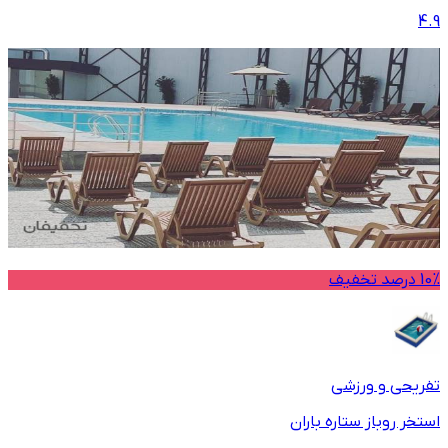
4.9
10% درصد تخفیف
تفریحی و ورزشی
استخر روباز ستاره باران