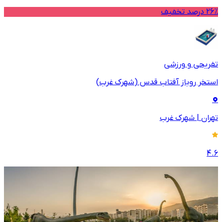
26% درصد تخفیف
تفریحی و ورزشی
استخر روباز آفتاب قدس (شهرک غرب)
تهران
|
شهرک غرب
4.6