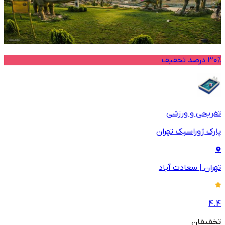
30% درصد تخفیف
تفریحی و ورزشی
پارک ژوراسیک تهران
تهران
|
سعادت آباد
4.4
تخفیفان