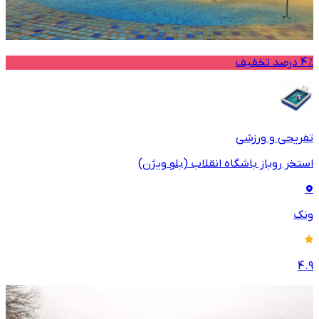
4% درصد تخفیف
تفریحی و ورزشی
استخر روباز باشگاه انقلاب (بلو ویژن)
ونک
4.9