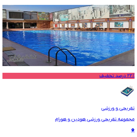
22% درصد تخفیف
تفریحی و ورزشی
مجموعه تفریحی ورزشی هودین و هورام