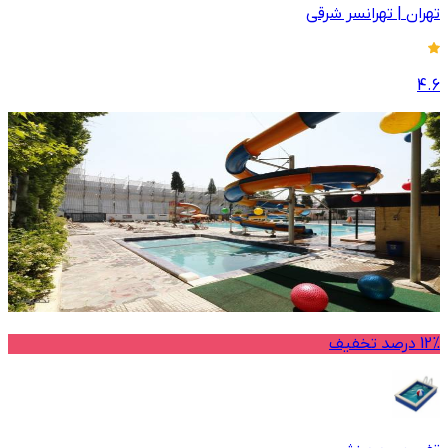
تهران
|
تهرانسر شرقی
4.6
12% درصد تخفیف