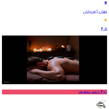
تهران
|
مرزداران
4.5
40% درصد تخفیف