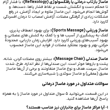
ماساژ بازتاب درمانی یا رفلکسولوژی (
Reflexology
):
با فشار آرام
تا محکم دست و انگشتان شست بر نقاط فشار پاها، دست‌ها، و
گوش‌ها انجام می‌شود. این ماساژ علاوه بر ایجاد آرامش، در رفع
مشکلات زیادی از گرفتگی عضلات، آرامش اعصاب تا درمان افسردگی
کاربرد دارد.
ماساژ ورزشی
(
Sports Massage
):
برای بهبود انعطاف پذیری،
کمک به پیشگیری از آسیب ها و یا کمک به کشش های عضلانی و
بهبود آسیب‌های ورزشی کاربرد دارد. افزایش زمان بازیابی، محدودهٔ
حرکتی بهتر و بهبود عملکرد عضلات از فواید این ماساژ محسوب
می‌شود.
ماساژ صندلی (
Massage Chair
):
بیشتر روی عضلات گردن، شانه،
پشت و بازوها موثر است. این صندلی‌ها از نظر اندازه، طرح، شدت
ماساژ، سرعت، هدف و نوع ماساژ متفاوتند و برخی از آن‌ها ماساژ
عمیق (عمقی) و ماساژ سوئدی را شبیه‌سازی می‌کنند.
سوالات متداول در مورد ماساژ درمانی
در این قسمت، می‌توانید ۵ سوال متداول در مورد ماساژ را به همراه
پاسخ آن‌ها مشاهده کنید.
۱- آیا مراکز ماساژ برای جانبازان نیز مناسب هستند؟