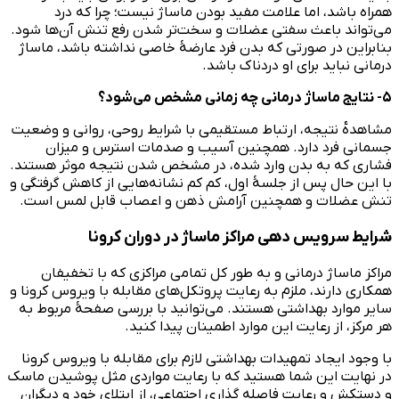
همراه باشد، اما علامت مفید بودن ماساژ نیست؛ چرا که درد
می‌تواند باعث سفتی عضلات و سخت‌تر شدن رفع تنش آن‌ها شود.
بنابراین در صورتی که بدن فرد عارضهٔ خاصی نداشته باشد، ماساژ
درمانی نباید برای او دردناک باشد.
۵- نتایج ماساژ درمانی چه زمانی مشخص می‌شود؟
مشاهده‌ٔ نتیجه، ارتباط مستقیمی با شرایط روحی، روانی و وضعیت
جسمانی فرد دارد. همچنین آسیب و صدمات استرس و میزان
فشاری که به بدن وارد شده، در مشخص شدن نتیجه موثر هستند.
با این حال پس از جلسهٔ اول، کم کم نشانه‌هایی از کاهش گرفتگی و
تنش عضلات و همچنین آرامش ذهن و اعصاب قابل لمس است.
شرایط سرویس دهی مراکز ماساژ در دوران کرونا
مراکز ماساژ درمانی و به طور کل تمامی مراکزی که با تخفیفان
همکاری دارند، ملزم به رعایت پروتکل‌های مقابله با ویروس کرونا و
سایر موارد بهداشتی هستند. می‌توانید با بررسی صفحهٔ مربوط به
هر مرکز، از رعایت این موارد اطمینان پیدا کنید.
با وجود ایجاد تمهیدات بهداشتی لازم برای مقابله با ویروس کرونا
در نهایت این شما هستید که با رعایت مواردی مثل پوشیدن ماسک
و دستکش و رعایت فاصله گذاری اجتماعی، از ابتلای خود و دیگران