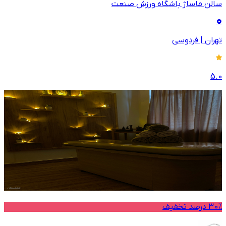
سالن ماساژ باشگاه ورزش صنعت
تهران
|
فردوسی
5.0
30% درصد تخفیف