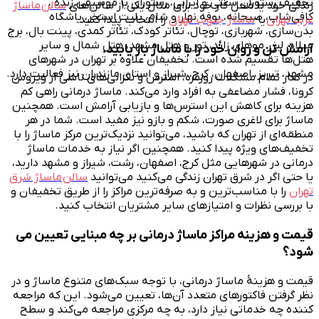
تخفیف رستوران سنتی و ایرانی، رستوران با موسیقی زنده ،
زندگی خود یا محل کار خود برای مثال یکی از سالن‌های
سالن
ماساژ
کافی‌شاپ، صبحانه، بوفه نهار و شام، بلیت استخر، باشگاه
غرب تهران
یا
ماساژ جنوب تهران
را انتخاب پیدا کنید.
بدن‌سازی، شهربازی، توچال، تئاتر کودک، تئاتر کمدی، پینت بال، برج
میلاد، لیزر موهای زائد، تور و هتل مشهد، هتل شمال و سایر
آرامش تن و روان خود را با ماساژ باز یابید.
هتل‌ها تقسیم شده است. تخفیفان علاوه بر تهران در شهرهای
مشهد، تبریز، اصفهان، کرج، شیراز و استان مازندران نیز فعالیت دارد.
در کنار تمام مشکلات روزمره، استرس و نگرانی‌های ناشی از ویروس
کرونا، فشار مضاعفی به افراد وارد می‌کند. ماساژ درمانی راهی کم
هزینه برای کاهش این استرس‌ها و بازیابی آرامش است. همچنین
ماساژ برای لاغری صورت، شکم و بازو نیز مفید است. شما در هر
منطقه‌ای از تهران که باشید، می‌توانید نزدیک‌ترین مرکز ماساژ را با
تخفیف‌های ویژه پیدا کنید. همچنین اگر نیاز به خدمات ماساژ
درمانی در شهرهایی مثل کرج، اصفهان، رشت، شیراز و مشهد دارید،
یا حتی اگر در شرق تهران زندگی می‌کنید می‌توانید
سالن
ماساژ شرق
تهران
را با مناسب‌ترین و به صرفه‌ترین مراکز را از طریق تخفیفان و
با بررسی نظرات و امتیازهای سایر مشتریان انتخاب کنید.
قیمت و هزینه مراکز ماساژ درمانی بر چه مبنایی تعیین می
شود؟
قیمت و هزینهٔ ماساژ درمانی، با توجه سبک‌های متنوع ماساژ و در
نظر گرفتن فاکتورهای متعدد آن‌ها، تعیین می‌شود. این که مراجعه
کننده چه خدماتی نیاز دارد، به چه مرکزی مراجعه می‌کند و سطح