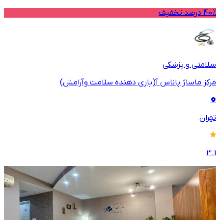
40% درصد تخفیف
سلامتی و پزشکی
مرکز ماساژ پاناسِ آ(يارى دهنده سلامت وآرامش)
تهران
3.1