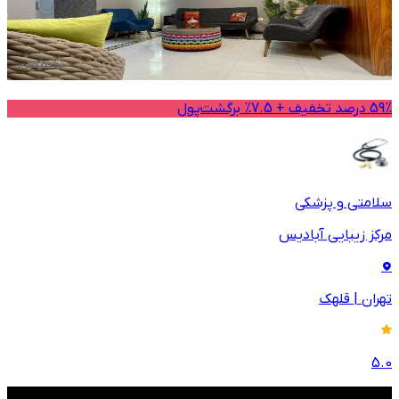
59% درصد تخفیف + 7.5% برگشت‌پول
سلامتی و پزشکی
مرکز زیبایی آبادیس
تهران
|
قلهک
5.0