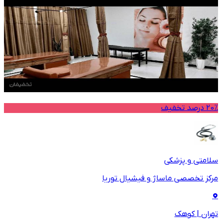
20% درصد تخفیف
سلامتی و پزشکی
مرکز تخصصی ماساژ و فیشیال توریا
تهران
|
کوهک