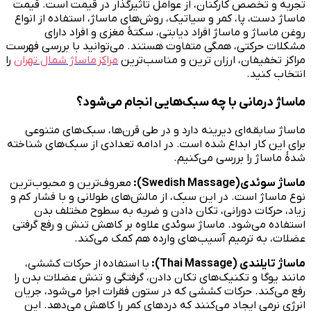
تجربه و تخصص کارکنان، از عوامل تاثیرگذار در قیمت است. قیمت
ماساژ دست، پا، کمر و سیاتیک، روش‌های ماساژ، استفاده از انواع
روغن ماساژ و ماساژ افراد دیابتی، سکتهٔ مغزی و افراد دارای
مشکلات حرکتی، همگی متفاوت هستند. می‌توانید با بررسی فهرست
مراکز تخفیفان، ارزان ترین و مناسب‌ترین
مراکز
ماساژ شمال تهران
را
انتخاب کنید.
ماساژ درمانی با چه سبک‌هایی انجام می‌شود؟
ماساژ سابقه‌ای دیرینه دارد و در طی قرن‌ها، سبک‌های متنوعی
برای این کار ابداع شده است. در ادامه تعدادی از سبک‌های شناخته
شدهٔ ماساژ را بررسی می‌کنیم.
ماساژ سوئدی(
Swedish Massage
):
معروف‌ترین و محبوب‌ترین
نوع ماساژ است. در این سبک، از مالش‌های طولانی و با فشار کم و
زیاد، حرکات دورانی، تکان دادن و ضربه به سطوح مختلف بدن
استفاده می‌شود. ماساژ سوئدی علاوه بر کاهش تنش و رفع گرفتی
عضلات، به ترمیم آسیب‌های وارده هم کمک می‌کند.
ماساژ تایلندی (
Thai Massage
):
با
استفاده
از حرکات کششی،
مانند یوگا و تکنیک‌های تکان دادن، گرفتگی و تنش عضلات بدن را
رفع می‌کند. حرکات کششی که در ستون فقرات اجرا می‌شود، جریان
انرژی نرمی ایجاد می‌کنند که دردهای کمر را کاهش می‌دهد. این