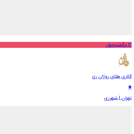
1% برگشت‌پول
گالری طلای روژان ری
تهران
|
شهرری