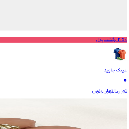
2.5% برگشت‌پول
عینک جاوید
تهران
|
تهران پارس