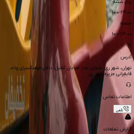
پنج شنبه
10:0-24:00
جمعه
10:0-24:00
آدرس
تهران، شهر ری، میدان نماز خیابان کمیل، داخل فرهنگسرای ولاء،
قایقرانی جزیره شهر ری
اطلاعات تماس
تلفن
گزارش تخلفات