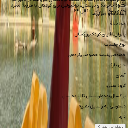
همراه خانواده و دوستان، ترامپولین برای کودکان با هزینه مجزا،
همه روزه از ساعت 10 الی 24
امکانات و ویژگی‌ها
مخاطب
:
بانوان,آقایان,کودک,بزرگسال
نوع جلسات
:
خصوصی,نیمه خصوصی,گروهی
جای پارک
:
آسان
گروه سنی
:
بزرگسال,نوجوان,شش تا یازده سال
دسترسی به وسایل نقلیه
:
دارد
مشاهده بیشتر