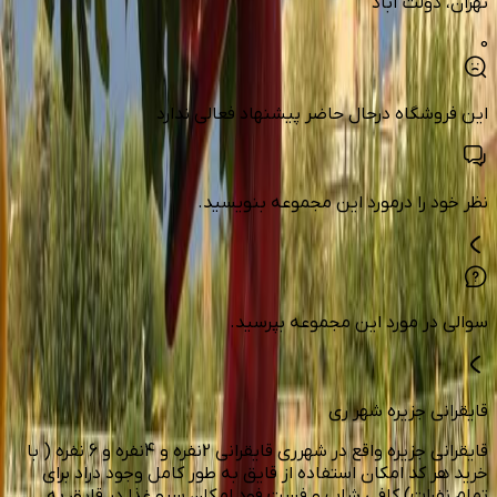
تهران
، دولت آباد
0
این فروشگاه درحال حاضر پیشنهاد فعالی ندارد
نظر خود را درمورد این مجموعه بنویسید.
سوالی در مورد این مجموعه بپرسید.
قایقرانی جزیره شهر ری
قایقرانی جزیره واقع در شهرری قایقرانی 2نفره و 4نفره و 6 نفره ( با
خرید هر کد امکان استفاده از قایق به طور کامل وجود دراد برای
تمام نفرات) کافی شاپ و فست فود امکان سرو غذا در قایق به