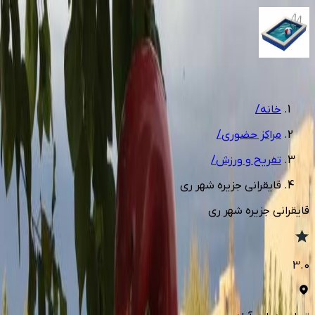
1
/
4
خانه
/
مراکز حضوری
/
تفریح و ورزش
/
قایقرانی جزیره شهر ری
قایقرانی جزیره شهر ری
3.0