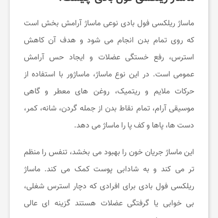
ک
ماساژ ریلکسی فول بادی نوعی ماساژ آرامش بخش است
که روی تمام بدن انجام می شود و هدف آن کاهش
ن
استرس، رفع خستگی عضلات و ایجاد حس آرامش
عمومی است. در این نوع ماساژ، ماساژور با استفاده از
م
حرکات ملایم و ریتمیک، روغن های معطر و گاهی
موسیقی آرام، تمام نقاط بدن از جمله گردن، شانه، کمر،
چ
دست ها، پاها و کف پا را ماساژ می دهد.
ط
این ماساژ جریان خون را بهبود می بخشد، تنفس را منظم
تر می کند و به شادابی پوست کمک می کند. ماساژ
و
ریلکسی فول بادی برای افرادی که دچار استرس شغلی،
ر
بی خوابی یا گرفتگی عضلات هستند گزینه ای عالی