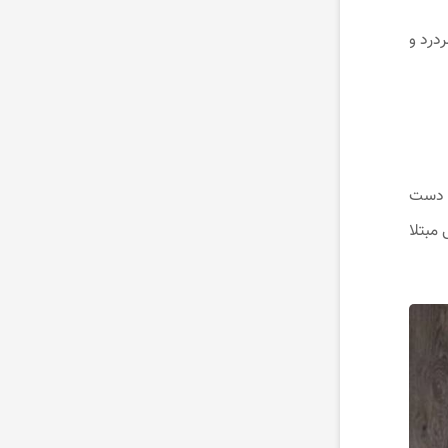
درد و
 دست
پنی مبتلا