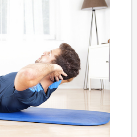
ن
گ
ر
د
ی
ت
ف
ر