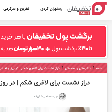
رستوران گردی
تفریح و سرگرمی
ر
س
ت
›
›
خانه
تندرستی و سلامتی
دراز نشست برای لاغری شکم | در روز چند د
و
دراز نشست برای لاغری شکم | در رو
ر
نویسنده:
امیر شکرزاده
ا