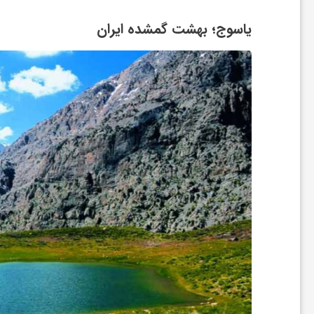
م
یاسوج؛ بهشت گمشده ایران
ی
ز
ی
ب
ا
ی