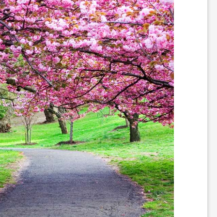
ن
گ
ر
د
ی
ت
ف
ر