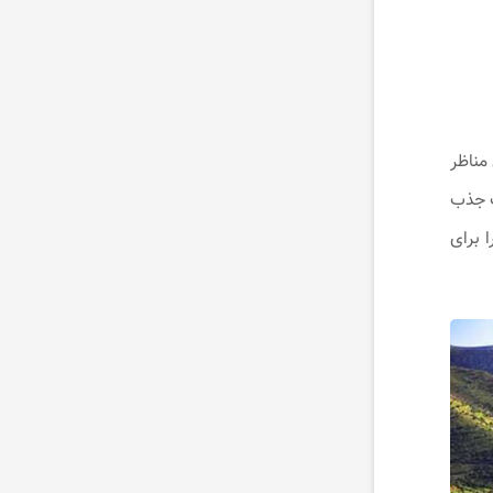
مناظر
ث جذب
 برای