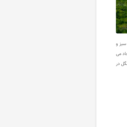
سبز و
د می‌
گل در