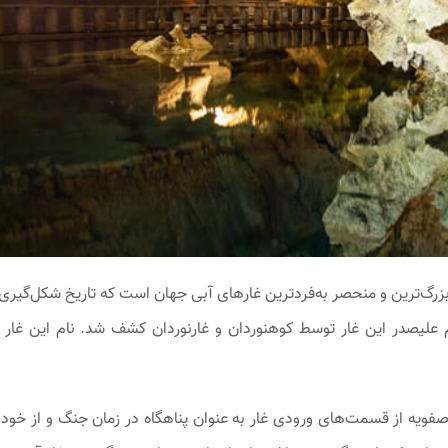
زرگ‌ترین و منحصر به‌فردترین غارهای آبی جهان است که تاریخ شکل‌گیری 
گردد. در سال ۶۲ تا ۶۳ با کمک مردم علیصدر این غار توسط کوهنوردان و غارنوردان کشف شد. نام این غا
فویه از قسمت‌های ورودی غار به عنوان پناهگاه در زمان جنگ و از خود غ