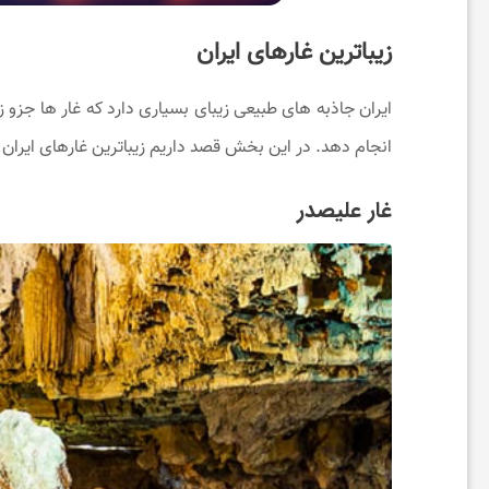
و
زیباترین غارهای ایران
س
ایران جاذبه های طبیعی زیبای بسیاری دارد که غار ها جزو ز
ل
انجام دهد. در این بخش قصد داریم زیباترین غارهای ایران ر
ا
غار علیصدر
م
ت
ی
ا