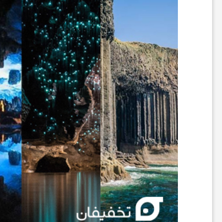
ن
گ
ر
د
ی
ت
ف
ر