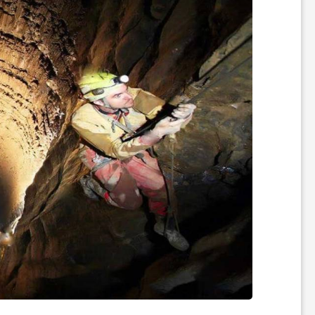
ی
و
آ
ر
ا
ی
ش
ی