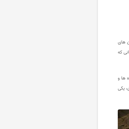
ن‌ های
نی که
 ها و
، یکی