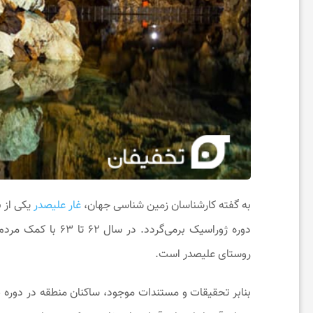
خ
ب
ا
ر
ت
به گفته کارشناسان زمین شناسی جهان،
غار علیصدر
یکی از ب
دوره ژوراسیک برمی‌
خ
روستای علیصدر است.
ف
بنابر تحقیقات و مستندات موجود، ساکنان منطقه در دوره ص