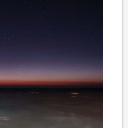
ن
گ
ر
د
ی
ت
ف
ر