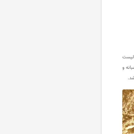
 لیست
انه و