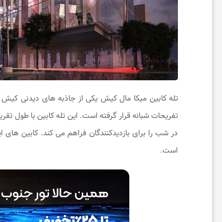
ی
و
آ
ر
تله ‌کابین میکا مال کیش یکی از جاذبه‌ های دیدنی کیش د
ا
ی
است.
ش
ی