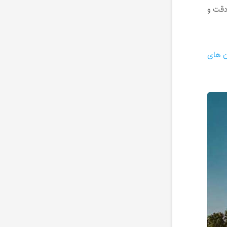
دقت و
ن های