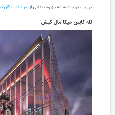
م
در بین تفریحات شبانه جزیره، تعدادی از
تفریحات رایگان ک
تله‌ کابین میکا مال کیش
ی
ز
ی
ب
ا
ی