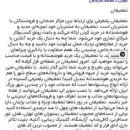
تهران
|
محله فردوس
تخفیفان
تخفیفان پلتفرمی برای ارتباط بین مراکز خدماتی و فروشندگان با
مشتریان است. تخفیفان به مشتریان خود تجربه‌ای جدید و
هوشمندانه در خرید کردن ارائه می‌کند و باعث رونق کسب‌وکار
شرکای تجاری خود می‌شود. شما چه به دنبال یک خرید آنلاین یا
خرید از مغازه‌های نزدیک محل سکونت خود باشید و چه به دنبال
یک تجربه خاص، چشیدن یک طعم متفاوت یا یادگیری چیزاهای
جدید باشید، با تخفیفان یک خرید هوشمندانه و با قیمت مناسب
نقشه
را تجربه خواهید کرد. امروز تخفیفان در نقطه‌ای قرار گرفته که
می‌تواند روی تفریح و خرید شما تاثیر گذار باشد. با تخفیفان حتی
می‌توانید خرید از میوه فروشی‌ها و داروخانه‌های سطح شهر را هم
به خریدی هوشمندانه تبدیل کنید! تخفیفان پلفترمی گسترده در
ارائه انواع پیشنهادها است که خدمات خود را در چندین شهر بزرگ
ایران ارائه می‌دهد. با نصب سوپر اَپ تخفیفان می‌توانید از همه
پیشنهادهای جذاب و جدید اطراف خود و فروشگاه‌های اینترنتی با
خبر باشید. تخفیفان در روز ده‌ها تخفیف ویژه و جذاب برایتان دارد
و شما می‌توانید از تخفیف های چهل تا صد درصدی استفاده کنید.
برخی از دسته‌های محبوب تخفیفان، رستوران های تهران، هتل، تور
مسافرتی، کافی‌شاپ، آرایشگاه، کلینیک زیبایی، آتلیه، بلیت تئاتر
بازی اتاق فرار و کد تخفیف هستند. از محبوب ترین کد های