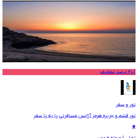
20% درصد تخفیف
تور و سفر
تور قشم و جزیره هرمز آژانس مسافرتی پا به پا سفر