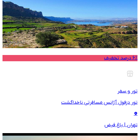
6% درصد تخفیف
تور و سفر
تور دزفول آژانس مسافرتی ناخداگشت
تهران
|
باغ فیض