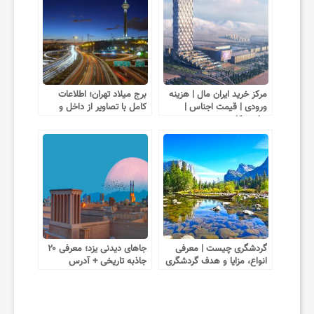
چ
ط
و
مرکز خرید ایران مال | هزینه
برج میلاد تهران؛ اطلاعات
ورودی | قیمت اجناس |
کامل با تصاویر از داخل و
ساعت کاری
بیرون
ر
پ
ی
گردشگری چیست | معرفی
جاهای دیدنی یزد؛ معرفی ۲۰
انواع، مزایا و هدف گردشگری
جاذبه تاریخی + آدرس
د
ا