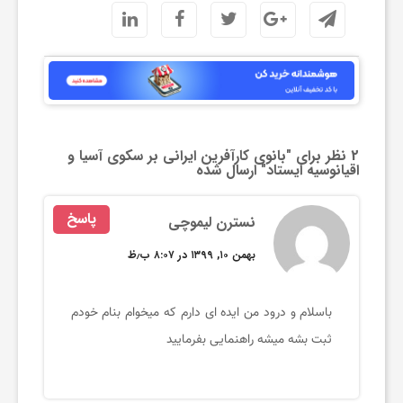
ک
ن
م
2 نظر برای "
بانوی کارآفرین ایرانی بر سکوی آسیا و
اقیانوسیه ایستاد
" ارسال شده
چ
پاسخ
نسترن لیموچی
بهمن ۱۰, ۱۳۹۹ در ۸:۰۷ ب٫ظ
ط
و
باسلام و درود من ایده ای دارم که میخوام بنام خودم
ثبت بشه میشه راهنمایی بفرمایید
ر