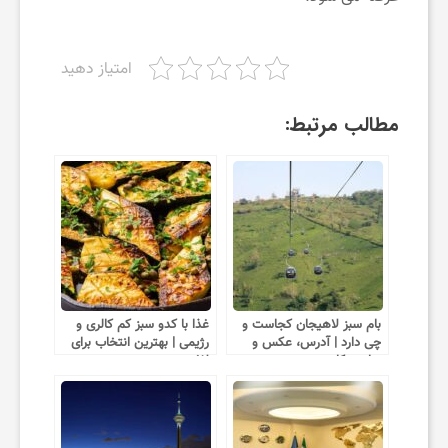
چ
امتیاز دهید
ط
مطالب مرتبط:
و
ر
پ
ی
بام سبز لاهیجان کجاست و
غذا با کدو سبز کم‌ کالری و
چی دارد | آدرس، عکس و
رژیمی | بهترین انتخاب برای
ساعت کاری
لاغری
د
ا