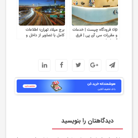
ک
cip فرودگاه چیست | خدمات
برج میلاد تهران؛ اطلاعات
ن
و مقررات سی آی پی | فرق
کامل با تصاویر از داخل و
آن با vip
بیرون
م
چ
ط
و
دیدگاهتان را بنویسید
ر