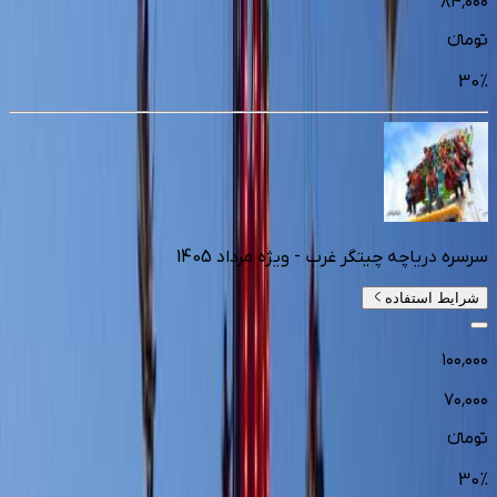
۸۴٬۰۰۰
تومانءء
30
%
سرسره دریاچه چیتگر غرب - ویژه مرداد 1405
شرایط استفاده
۱۰۰٬۰۰۰
۷۰٬۰۰۰
تومانءء
30
%