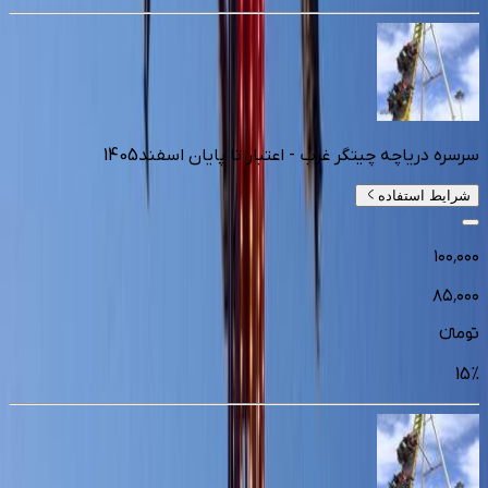
سرسره دریاچه چیتگر غرب - اعتبار تا پایان اسفند1405
شرایط استفاده
۱۰۰٬۰۰۰
۸۵٬۰۰۰
تومانءء
15
%