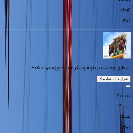
تومانءء
30
%
سافاری وحشت دریاچه چیتگر غرب - ویژه مرداد 1405
شرایط استفاده
۲۰۰٬۰۰۰
۱۴۰٬۰۰۰
تومانءء
30
%