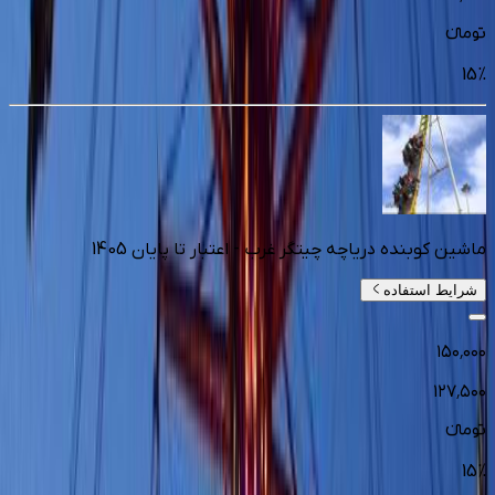
تومانءء
15
%
ماشین کوبنده دریاچه چیتگر غرب - اعتبار تا پایان 1405
شرایط استفاده
۱۵۰٬۰۰۰
۱۲۷٬۵۰۰
تومانءء
15
%