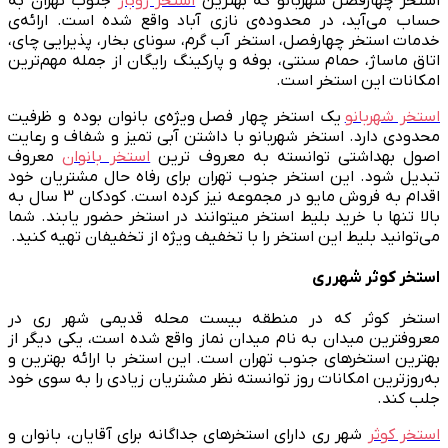
استخر چهارفصل شهربانو که بهترین
استخر روباز
جنوب تهران به
حساب می‌آید، در محدوده‌ی نازی آباد واقع شده است. ارائه‌ی
خدمات استخر چهارفصل، استخر آب گرم، سونای بخار، پذیرایی چای،
اتاق ماساژ، حمام سنتی، بوفه و پارکینگ رایگان از جمله مهم‌ترین
امکانات این استخر است.
استخر شهربانو
یک استخر چهار فصل ویژه‌ی بانوان بوده و ظرفیت
محدودی دارد. استخر شهربانو با داشتن آبی تمیز و شفاف و رعایت
اصول بهداشتی توانسته به معروف ترین
استخر‌ بانوان
معروف
تبدیل شود. این استخر جنوب تهران برای رفاه حال مشتریان خود
اقدام به فروش مایو در مجموعه نیز کرده است. کودکان 3 سال به
بالا تنها با خرید بلیط استخر میتوانند در استخر حضور یابند. شما
می‌توانید بلیط این استخر را با تخفیف ویژه از تخفیفان تهیه کنید.
استخر کوثر شهرری
استخر کوثر که در منطقه بیست محله قدیمی شهر ری در
معروفترین میدان به نام میدان نماز واقع شده است، یکی دیگر از
بهترین استخرهای جنوب تهران است. این استخر با ارائه بهترین و
به‌روز‌ترین امکانات روز توانسته نظر مشتریان زیادی را به سوی خود
جلب کند.
استخر کوثر
شهر ری دارای استخر‌های جداگانه برای آقایان، بانوان و