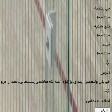
چهارشنبه
10:0-21:0
پنج شنبه
10:0-21:0
جمعه
10:0-21:0
آدرس
خیابان ولیعصر، ابتدای بزرگراه آیت الله هاشمی‌رفسنجانی، بعد از خ
اطلاعات تماس
تلفن