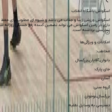
اسکواش باشگاه انقلاب
اسکواش ورزشی زیبا و جذاب می باشد و شیوه ای مطلوب برای حفظ سل
بازی در زمین اسکواش می تواند تضمین کننده رفع خستگی روزانه ش
تندرستی برداشته است.
امکانات و ویژگی‌ها
مخاطب
:
بانوان,آقایان,بزرگسال
جای پارک
:
آسان
گروه سنی
:
بزرگسال,نوجوان
دسترسی به وسایل نقلیه
: