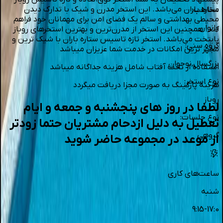
ستاره باران می‌باشد. این استخر مدرن و شیک با تدارک دیدن
مخاطب
:
محیطی بهداشتی و سالم یک فضای امن برای مهمانان خود فراهم
بانوان
کند. همچنین این استخر از مدرن‌ترین و بهترین استخرهای روباز
پایتخت می‌باشد. استخر تازه تاسیس ستاره باران با شیک ترین و
گروه سنی
:
مجهز ترین امکانات در خدمت شما عزیزان میباشد
بزرگسال,نوجوان
استفاده از تخت آفتاب شامل هزینه جداگانه میباشد
نوع استخر
:
هزینه پارکینگ به صورت مجزا دریافت میگردد
روباز
لطفا در روز های پنجشنبه و جمعه و ایام
نوع جلسات
:
تعطیل به دلیل ازدحام مشتریان حتما زودتر
گروهی
از موعد در مجموعه حاضر شوید
ساعت‌های کاری
شنبه
9:15-17:0