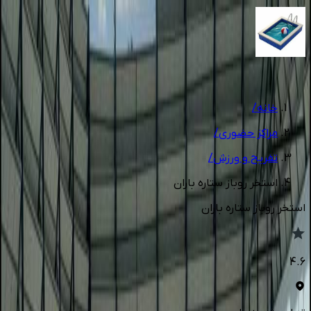
1
/
5
خانه
/
مراکز حضوری
/
تفریح و ورزش
/
استخر روباز ستاره باران
استخر روباز ستاره باران
4.6