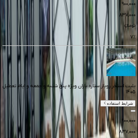
۹۰۰٬۰۰۰
۸۳۷٬۰۰۰
تومانءء
7
%
بلیت استخر روباز ستاره باران ویژه پنج شنبه و جمعه و ایام تعطیل
1405
شرایط استفاده
۹۰۰٬۰۰۰
۸۳۷٬۰۰۰