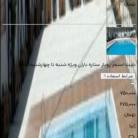
تومانءء
7
%
بلیت استخر روباز ستاره باران ویژه شنبه تا چهارشنبه 1405
شرایط استفاده
۷۵۰٬۰۰۰
۶۷۵٬۰۰۰
تومانءء
10
%