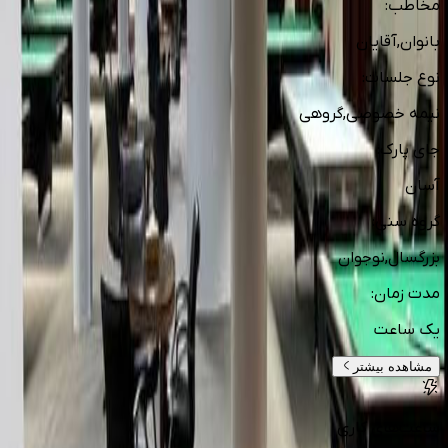
مخاطب
:
بانوان,آقایان
نوع جلسات
:
نیمه خصوصی,گروهی
جای پارک
:
آسان
گروه سنی
:
بزرگسال,نوجوان
مدت زمان
:
یک ساعت
مشاهده بیشتر
ساعت‌های کاری