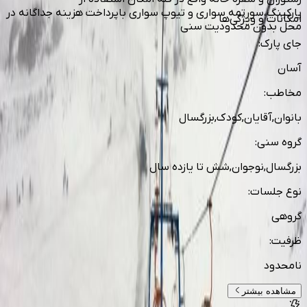
پارکینگ،سورتمه سواری و تیوپ سواری باپرداخت هزینه جداگانه در
امکانات و ویژگی‌ها
محل بدون محدودیت سنی
جای پارک
:
آسان
مخاطب
:
بانوان,آقایان,کودک,بزرگسال
گروه سنی
:
بزرگسال,نوجوان,شش تا یازده سال
نوع جلسات
:
گروهی
ظرفیت
:
نامحدود
مشاهده بیشتر