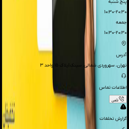
پنج شنبه
10:30-20:30
جمعه
10:30-20:30
آدرس
تهران، سهروردی شمالی، سینک|پلاک 15 واحد 3
اطلاعات تماس
تلفن
گزارش تخلفات