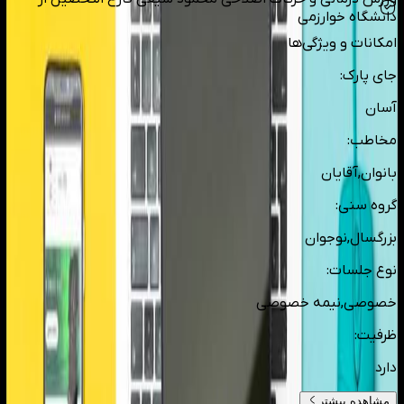
دانشگاه خوارزمی
امکانات و ویژگی‌ها
جای پارک
:
آسان
مخاطب
:
بانوان,آقایان
گروه سنی
:
بزرگسال,نوجوان
نوع جلسات
:
خصوصی,نیمه خصوصی
ظرفیت
:
دارد
مشاهده بیشتر