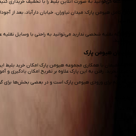
شما می‌توانید به صورت آنلاین بلیط را با تخفیف خریداری کنید
شنبه
آدرس کامل هیومن پارک: میدان نیاوران، خیابان دارآباد، بعد از آجودا
10:0-21:0
یکشنبه
اگر وسیله نقلیه شخصی ندارید می‌توانید به راحتی با وسایل نقلیه عم
می‌رسانند.
10:0-21:0
تخفیفان هیومن پارک
دوشنبه
ما در تخفیفان با همکاری مجموعه هیومن پارک امکان خرید بلیط این پ
10:0-21:0
تخفیف بخرید. رفتن به این پارک علاوه بر تفریح امکان یادگیری و آ
سه شنبه
این هزینه برای ورودی هیومن پارک است و در بعضی بخش‌ها برای گرف
10:0-21:0
چهارشنبه
10:0-21:0
پنج شنبه
9:0-22:0