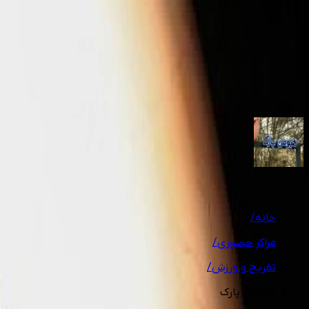
1
/
10
خانه
/
مراکز حضوری
/
تفریح و ورزش
/
هیومن پارک