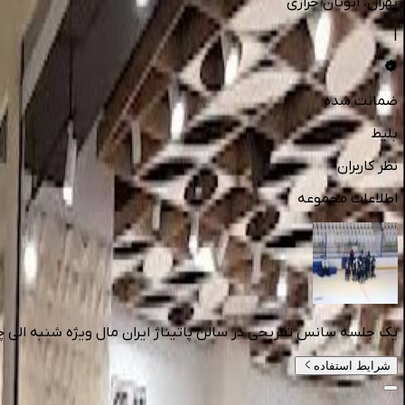
تهران
، اتوبان خرازی
|
ضمانت شده
بلیط
نظر کاربران
اطلاعات مجموعه
یک جلسه سانس تفریحی در سالن پاتیناژ ایران مال ویژه شنبه الی چهارش
شرایط استفاده