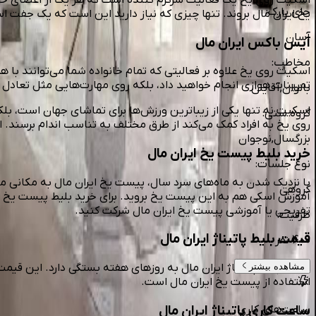
جای پارک
:
یخ ایران مال بروند. تنها چیزی که نیاز دارید این است که یک جفت ا
آسان
آیس باکس ایران مال
مخاطب
:
اسکیت روی یخ علاوه بر فعالیتی که تمام خانواده‌ شما می‌توانند با 
تمرینات هوازی انجام خواهید داد، بلکه روی مهارت‌هایی مثل تعادل و
بانوان,آقایان
اسکیت نه تنها یکی از زیباترین ورزش‌ها برای تماشای جهان است
گروه سنی
:
روی یخ به افراد کمک می‌کند از طرق مختلف به تناسب اندام برسند. ا
بزرگسال,نوجوان
خرید بلیط پیست یخ ایران مال
نوع جلسات
:
با نزدیک شدن به ماه‌های سرد سال، پیست یخ ایران مال به مکانی محبو
گروهی
آموزش اسکی هم به این پیست یخ بروید. برای خرید بلیط پیست یخ ای
تفریحی یا آموزشی پیست یخ ایران مال شرکت کنید.
ظرفیت
:
قیمت بلیط پاتیناژ ایران مال
400 نفر
مشاهده بیشتر
قیمت بلیط پاتیناژ ایران مال به روزهای هفته بستگی دارد. این قیمت برای روزه
استفاده از پیست یخ ایران مال است.
ساعت کاری پاتیناژ ایران مال
ساعت‌های کاری