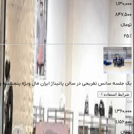
۱٬۱۳۰٬۰۰۰
۸۴۷٬۵۰۰
تومانءء
25
%
یک جلسه سانس تفریحی در سالن پاتیناژ ایران مال ویژه پنجشنبه و جمع
شرایط استفاده
۱٬۳۶۰٬۰۰۰
۱٬۱۵۶٬۰۰۰
تومانءء