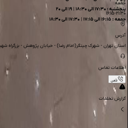
جمعه
پنجشنبه : ۱۷:۳۰ الی ۱۸:۳۰ | ۱۹ الی ۲۰
16:15-21:30
جمعه : ۱۶:۱۵ الی ۱۷:۱۵ | ۱۷:۳۰ الی ۱۸:۳۰
آدرس
استان تهران - شهرک چیتگر(امام رضا) - خیابان پژوهش - بزرگراه شهید خرازی - پلاک 0 - مجتمع ایران مال - طبقه
اطلاعات تماس
تلفن
گزارش تخلفات