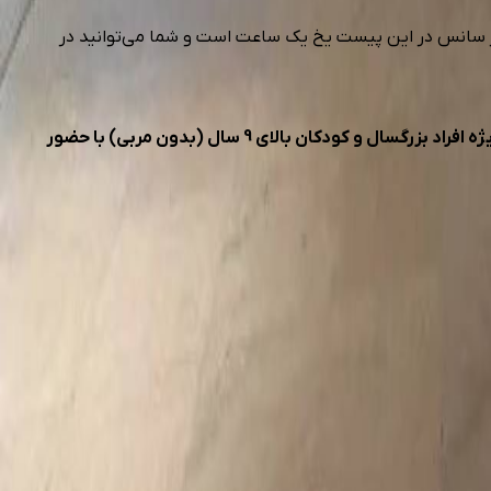
یفان (سانس عمومی) شنبه الی چهارشنبه از ساعت 10:30 تا ساعت 15:15 است. مدت زمان هر سانس در این پیست یخ یک ساعت است و شما می‌توانید در
*** کودکان بین 5 تا 9 سال میبایست به صورت آموزشی از پیست استفاده کنند و پذیرش کودکان زیر 5 سال صورت نمیگیرد واین بلیت ویژه افراد بزرگسال و کودکان بالای 9 سال (بدون مربی) با حضور