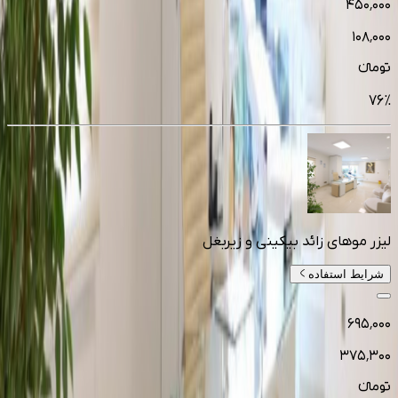
۴۵۰٬۰۰۰
۱۰۸٬۰۰۰
تومانءء
76
%
لیزر موهای زائد بیکینی و زیربغل
شرایط استفاده
۶۹۵٬۰۰۰
۳۷۵٬۳۰۰
تومانءء