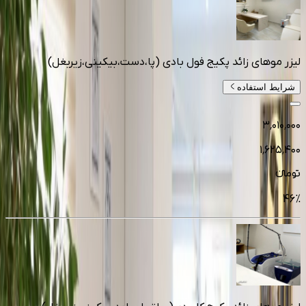
لیزر موهای زائد پکیج فول بادی (پا،دست،بیکینی،زیربغل)
شرایط استفاده
۳٬۰۱۰٬۰۰۰
۱٬۶۲۵٬۴۰۰
تومانءء
46
%