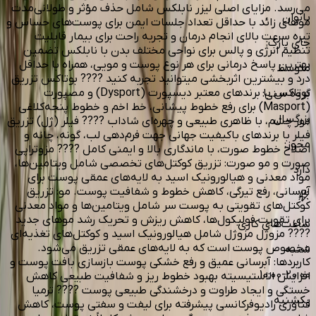
می‌رسد. مزایای اصلی لیزر نابلکس شامل حذف مؤثر و طولانی‌مدت
بانوان
موهای زائد با حداقل تعداد جلسات ایمن برای پوست‌های حساس و
تیره سرعت بالای انجام درمان و تجربه راحت برای بیمار قابلیت
جای پارک
:
تنظیم انرژی و پالس برای نواحی مختلف بدن با نابلکس تضمین
بهترین پاسخ درمانی برای هر نوع پوست و مویی، همراه با حداقل
متوسط
درد و بیشترین اثربخشی میتوانید تجربه کنید ???? بوتاکس تزریق
بوتاکس با برندهای معتبر دیسپورت (Dysport) و مصپورت
گروه سنی
:
(Masport) برای رفع خطوط پیشانی، خط اخم و خطوط پنجه‌کلاغی
بزرگسال
دور چشم، با ظاهری طبیعی و چهره‌ای شاداب ???? فیلر (ژل) تزریق
فیلر با برندهای باکیفیت جهانی جهت فرم‌دهی لب، گونه، چانه و
مجوز
:
اصلاح خطوط صورت، با ماندگاری بالا و ایمنی کامل ???? مزوتراپی
صورت و مو صورت: تزریق کوکتل‌های تخصصی شامل ویتامین‌ها،
دارد
مواد معدنی و هیالورونیک اسید به لایه‌های عمقی پوست برای
آبرسانی، رفع تیرگی، کاهش خطوط و شفافیت پوست. مو: تزریق
کوکتل‌های تقویتی به پوست سر شامل ویتامین‌ها و مواد معدنی
برای تقویت فولیکول‌ها، کاهش ریزش و تحریک رشد موهای جدید
ساعت‌های کاری
???? مزوژل مزوژل شامل هیالورونیک اسید و کوکتل‌های تغذیه‌ای
مخصوص پوست است که به لایه‌های عمقی تزریق می‌شود.
شنبه
کاربردها: آبرسانی عمیق و رفع خشکی پوست بازسازی بافت پوست و
10:00-20:00
افزایش الاستیسیته بهبود خطوط ریز و شفافیت طبیعی کاهش
خستگی و ایجاد طراوت و درخشندگی طبیعی پوست ???? ترمیا
یکشنبه
فناوری رادیوفرکانسی پیشرفته برای لیفت و سفتی پوست، کاهش