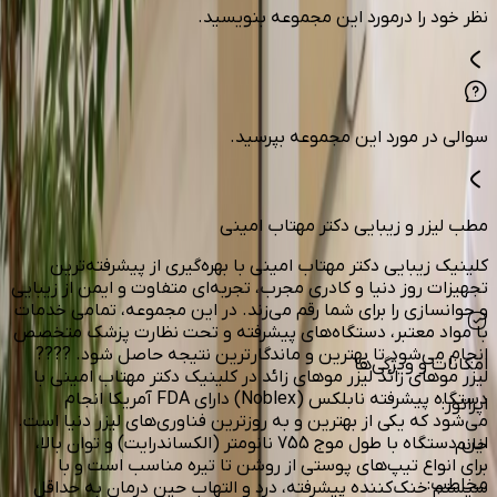
نظر خود را درمورد این مجموعه بنویسید.
سوالی در مورد این مجموعه بپرسید.
مطب لیزر و زیبایی دکتر مهتاب امینی
کلینیک زیبایی دکتر مهتاب امینی با بهره‌گیری از پیشرفته‌ترین
تجهیزات روز دنیا و کادری مجرب، تجربه‌ای متفاوت و ایمن از زیبایی
و جوانسازی را برای شما رقم می‌زند. در این مجموعه، تمامی خدمات
با مواد معتبر، دستگاه‌های پیشرفته و تحت نظارت پزشک متخصص
انجام می‌شود تا بهترین و ماندگارترین نتیجه حاصل شود. ????
امکانات و ویژگی‌ها
لیزر موهای زائد لیزر موهای زائد در کلینیک دکتر مهتاب امینی با
دستگاه پیشرفته نابلکس (Noblex) دارای FDA آمریکا انجام
اپراتور
:
می‌شود که یکی از بهترین و به‌ روزترین فناوری‌های لیزر دنیا است.
این دستگاه با طول موج 755 نانومتر (الکساندرایت) و توان بالا،
خانم
برای انواع تیپ‌های پوستی از روشن تا تیره مناسب است و با
مخاطب
:
سیستم خنک‌کننده پیشرفته، درد و التهاب حین درمان به حداقل