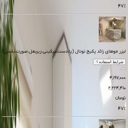
47
%
لیزر موهای زائد پکیج توتال (پا،دست،بیکینی،زیربغل،صورت،باسن)
شرایط استفاده
۴٬۱۹۷٬۰۰۰
۲٬۲۲۴٬۴۱۰
تومانءء
47
%