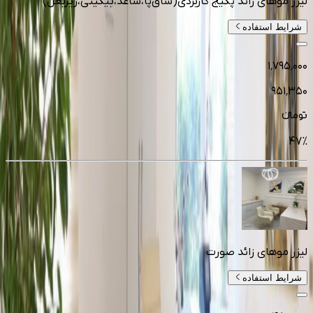
لیزر موهای زائد پکیج کاربردی(ساق‌پا،ساعد،بیکینی،زیربغل)
شرایط استفاده
۱٬۷۹۵٬۰۰۰
۹۵۱٬۳۵۰
تومانءء
47
%
لیزر موهای زائد صورت
شرایط استفاده