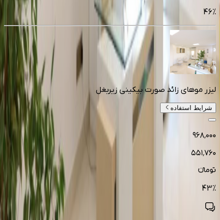
46
%
لیزر موهای زائد صورت بیکینی زیربغل
شرایط استفاده
۹۶۸٬۰۰۰
۵۵۱٬۷۶۰
تومانءء
43
%