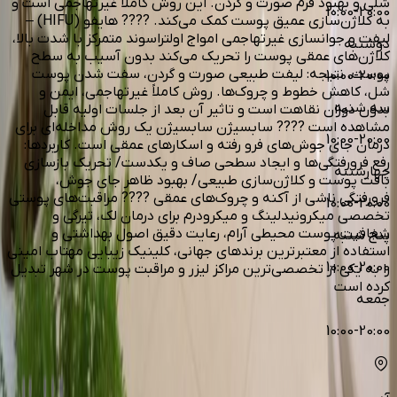
شلی و بهبود فرم صورت و گردن. این روش کاملاً غیرتهاجمی است و
10:00-20:00
به کلاژن‌سازی عمیق پوست کمک می‌کند. ???? هایفو (HIFU) –
لیفت و جوانسازی غیرتهاجمی امواج اولتراسوند متمرکز با شدت بالا،
دوشنبه
کلاژن‌های عمقی پوست را تحریک می‌کند بدون آسیب به سطح
پوست. نتیجه: لیفت طبیعی صورت و گردن، سفت شدن پوست
10:00-20:00
شل، کاهش خطوط و چروک‌ها. روش کاملاً غیرتهاجمی، ایمن و
سه شنبه
بدون دوران نقاهت است و تاثیر آن بعد از جلسات اولیه قابل
مشاهده است ???? سابسیژن سابسیژن یک روش مداخله‌ای برای
10:00-20:00
درمان جای جوش‌های فرو رفته و اسکارهای عمقی است. کاربردها:
رفع فرورفتگی‌ها و ایجاد سطحی صاف و یکدست/ تحریک بازسازی
چهارشنبه
بافت پوست و کلاژن‌سازی طبیعی/ بهبود ظاهر جای جوش،
فرورفتگی ناشی از آکنه و چروک‌های عمقی ???? مراقبت‌های پوستی
10:00-20:00
تخصصی میکرونیدلینگ و میکرودرم برای درمان لک، تیرگی و
شفافیت پوست محیطی آرام، رعایت دقیق اصول بهداشتی و
پنج شنبه
استفاده از معتبرترین برندهای جهانی، کلینیک زیبایی مهتاب امینی
10:00-20:00
را به یکی از تخصصی‌ترین مراکز لیزر و مراقبت پوست در شهر تبدیل
کرده است
جمعه
10:00-20:00