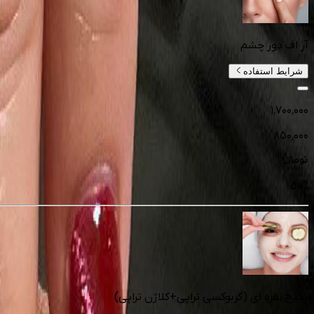
آر اف دور چشم
شرایط استفاده
۱٬۷۰۰٬۰۰۰
۸۵۰٬۰۰۰
تومانءء
50
%
پکیج نقره ای (کربوکسی تراپی+کلاژن تراپی)