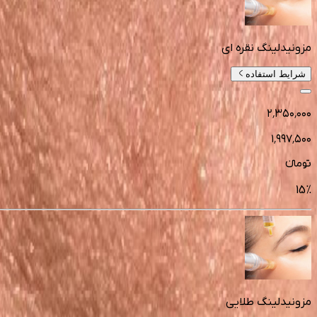
مزونیدلینگ نقره ای
شرایط استفاده
۲٬۳۵۰٬۰۰۰
۱٬۹۹۷٬۵۰۰
تومانءء
15
%
مزونیدلینگ طلایی