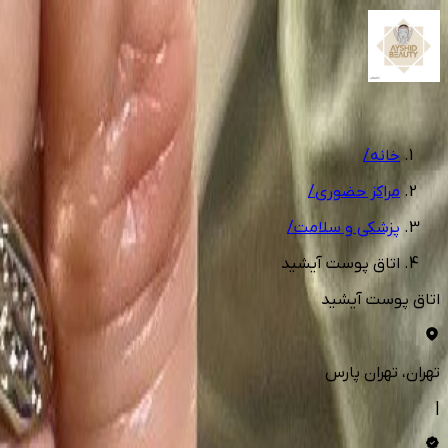
1
/
8
خانه
/
مراکز حضوری
/
پزشکی و سلامت
/
اتاق پوست آیشید
اتاق پوست آیشید
تهران
، تهران پارس
|