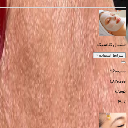
فشیال کلاسیک
شرایط استفاده
۲٬۶۰۰٬۰۰۰
۱٬۸۲۰٬۰۰۰
تومانءء
30
%