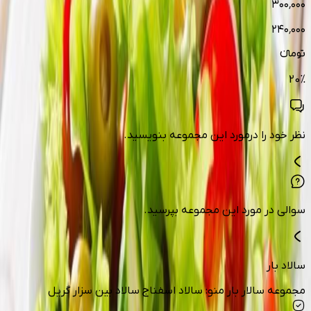
۳۰۰٬۰۰۰
۲۴۰٬۰۰۰
تومانءء
20
%
نظر خود را درمورد این مجموعه بنویسید.
سوالی در مورد این مجموعه بپرسید.
سالاد بار
مجموعه سالار بار منو: سالاد اسفناج سالاد بین سزار گریل