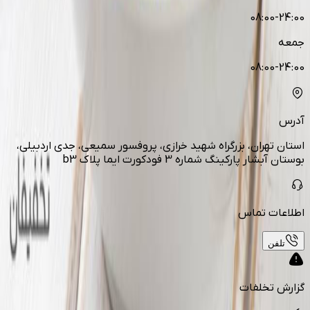
08:00-24:00
جمعه
08:00-24:00
آدرس
استان تهران، بزرگراه شهید خرازی، پروفسور سمیعی، جدی اردبیلی،
بوستان آبشار پارکینگ شماره 3 فودکورت ایما پلاک b3
اطلاعات تماس
تلفن
گزارش تخلفات