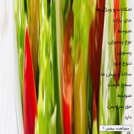
امکانات و ویژگی‌ها
جای پارک
:
متوسط
نوع رستوران
:
رستوران
تنوع منو
:
سالاد و پیش غذا
سطح قیمت
:
متوسط
حق سرویس
:
دارد
مشاهده بیشتر