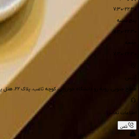
7:30-22:30
پنج شنبه
7:30-22:30
جمعه
7:30-22:30
آدرس
مفتح جنوبی، روبه رو دانشگاه خوارزمی، کوچه ثاغب، پلاک 22، هتل پامچال
اطلاعات تماس
تلفن