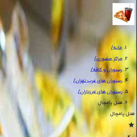
1
/
5
خانه
/
مراکز حضوری
/
رستوران و کافه
/
رستوران های غرب تهران
/
رستوران های مرزداران
/
هتل پامچال
هتل پامچال