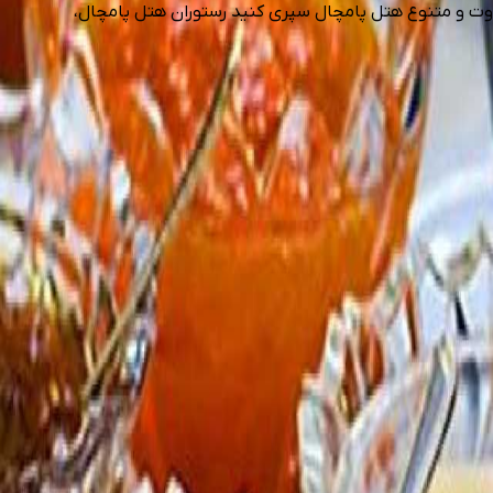
فاوت و متنوع هتل پامچال سپری کنید رستوران هتل پامچال،