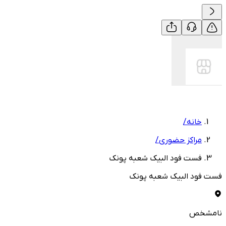
خانه
/
مراکز حضوری
/
فست فود البیک شعبه پونک
فست فود البیک شعبه پونک
نامشخص