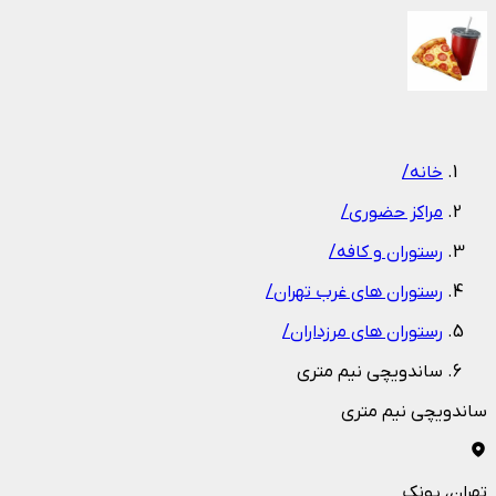
1
/
1
خانه
/
مراکز حضوری
/
رستوران و کافه
/
رستوران های غرب تهران
/
رستوران های مرزداران
/
ساندويچي نيم متري
ساندويچي نيم متري
تهران
، پونک