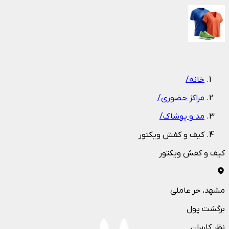
1
/
1
خانه
/
مراکز حضوری
/
مد و پوشاک
/
کيف و کفش ويکتور
کيف و کفش ويکتور
مشهد
، حر عاملی
برگشت پول
نظر کاربران