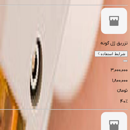
تزریق ژل گونه
شرایط استفاده
۳٬۰۰۰٬۰۰۰
۱٬۸۰۰٬۰۰۰
تومانءء
40
%