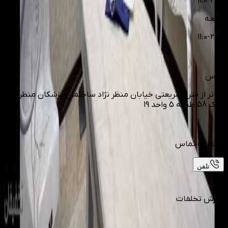
11:0-20:0
جمعه
11:0-20:0
آدرس
بالاتر از مترو شریعتی خیابان منظر نژاد ساختمان پزشکان منظر نژاد
پلاک 58 طیقه 5 واحد 19
اطلاعات تماس
تلفن
گزارش تخلفات