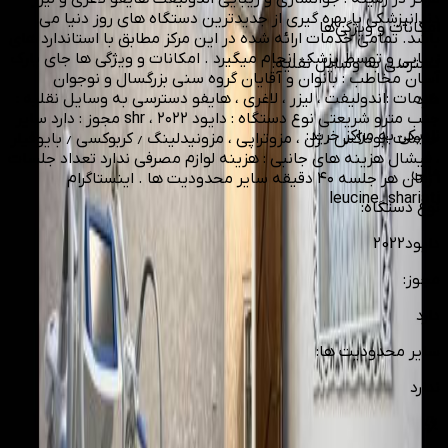
دندانپزشکی با بهره گیری از جدیدترین دستگاه های روز دنیا می
امکانات و ویژگی‌ها
باشد. تمامی خدمات ارائه شده در این مرکز مطابق با استاندارد های
زیبایی و توسط پزشک انجام میگیرد . امکانات و ویژگی ها جای پارک
دسترسی به وسایل نقلیه
:
آسان مخاطب : بانوان و آقایان گروه سنی بزرگسال و نوجوان
خدمات :اندولیفت ، لیزر ، لاغری ، هایفو دسترسی به وسایل نقلیه :
دارد
جنب مترو شریعتی نوع دستگاه : دایود ۲۰۲۲ ، shr مجوز : دارد سایر
نزدیکی به مراکز خرید
:
خدمات :بوتاکس ، ژل ، مزوتراپی ، مزونیدلینگ ٫ کربوکسی ٫ بایوفیلر
، فیشال هزینه های جانبی : هزینه لوازم مصرفی ندارد تعداد جلسات
عالی
۱ زمان هر جلسه ۴۰ دقیقه سایر محدودیت ها . اینستاگرام
leucine_shariati
نوع دستگاه
:
دایود2022
مجوز
:
دارد
سایر محدودیت ها
:
ندارد