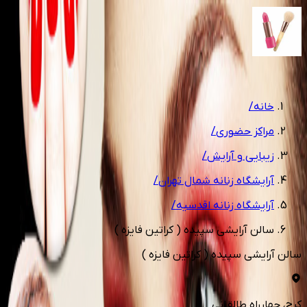
1
/
3
خانه
/
مراکز حضوری
/
زیبایی و آرایش
/
آرایشگاه زنانه شمال تهران
/
آرایشگاه زنانه اقدسیه
/
سالن آرایشی سپیده ( کراتین فایزه )
سالن آرایشی سپیده ( کراتین فایزه )
کرج
، چهارراه طالقانی