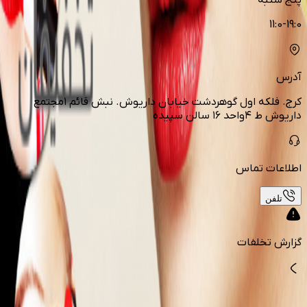
پنج شنبه
11:0-19:0
آدرس
کرج. فلکه اول گوهردشت خیابان داریوش. نبش قائم ۱مجتمع
داریوش ط ۴واحد ۱۶ سالن سپیده
اطلاعات تماس
تلفن
گزارش تخلفات