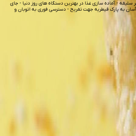
ی مرغ و غذاهای دریایی - ارائه 10 نوع سس متنوع و خوشایند برای هر سلیقه - آماده سازی غذا در بهترین دستگاه های روز دنیا - جای
ظرفیت 40 نفر به همراه سیستم صوت مجهز - دسترسی آسان به پارک قیطریه جهت تفریح - دسترسی فوری به اتوبان و