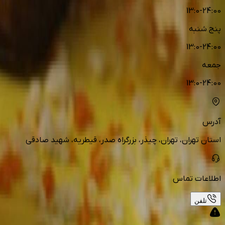
13:0-24:00
پنج شنبه
13:0-24:00
جمعه
13:0-24:00
آدرس
استان تهران، تهران، چیذر، بزرگراه صدر، قیطریه، شهید صادقی
اطلاعات تماس
تلفن