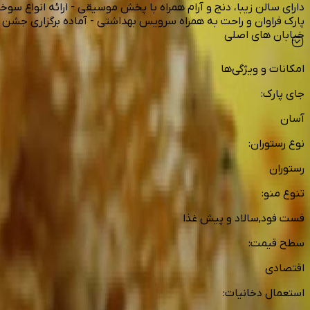
خیابان های اصلی
امکانات و ویژگی‌ها
جای پارک
:
آسان
نوع رستوران
:
رستوران
تنوع منو
:
فست فود,سالاد و پیش غذا
سطح قیمت
:
اقتصادی
استعمال دخانیات
: