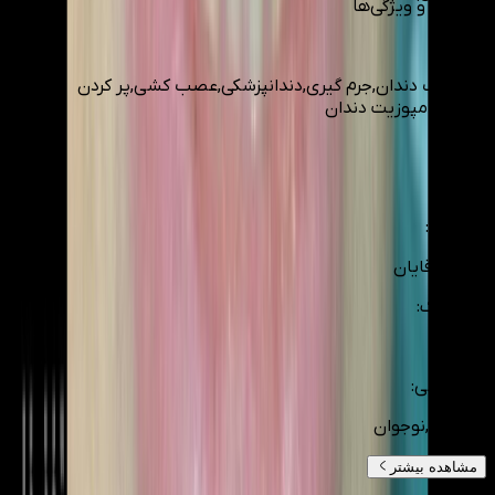
امکانات و ویژگی‌ها
خدمات
:
بلیچینگ دندان,جرم گیری,دندانپزشکی,عصب کشی,پر کردن
دندان,کامپوزیت دندان
اپراتور
:
خانم
مخاطب
:
بانوان,آقایان
جای پارک
:
آسان
گروه سنی
:
بزرگسال,نوجوان
مشاهده بیشتر