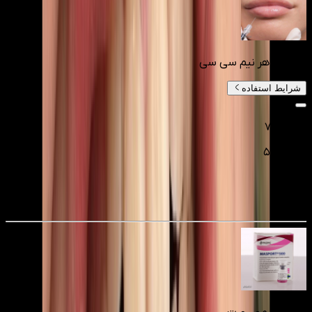
فیلر لب هر نیم سی سی
شرایط استفاده
۷٬۵۰۰٬۰۰۰
۵٬۲۵۰٬۰۰۰
تومانءء
30
%