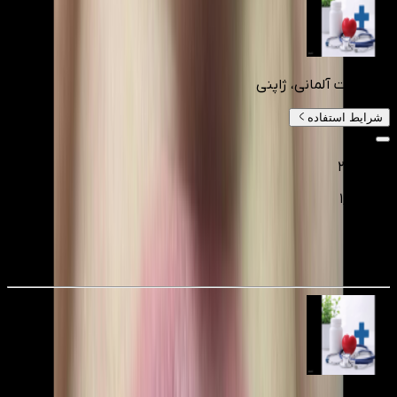
کامپوزیت آلمانی، ژاپنی
شرایط استفاده
۲٬۵۰۰٬۰۰۰
۱٬۶۲۵٬۰۰۰
تومانءء
35
%