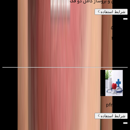
جرمگیری و بروساژ کامل دو فک
شرایط استفاده
۵٬۰۰۰٬۰۰۰
۲٬۰۰۰٬۰۰۰
تومانءء
60
%
روکش pfm
شرایط استفاده