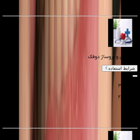
25
%
جرمگیری و بروساژ دوفک
شرایط استفاده
۳٬۵۰۰٬۰۰۰
۲٬۴۵۰٬۰۰۰
تومانءء
30
%