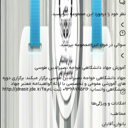
نظر خود را درمورد این مجموعه بنویسید.
سوالی در مورد این مجموعه بپرسید.
آموزش جهاد دانشگاهی خواجه نصیرالدین طوسی
جهاد دانشگاهی خواجه نصیرالدین طوسی برگزار میکند: برگزاری دوره
های آموزشی عمومی و تخصصی با ارائه گواهینامه معتبر جهاد
دانشگاهی واتساپ: 09368785216 ثبت نام:http://jdnasir.jde.ir/fa
امکانات و ویژگی‌ها
مخاطب
:
بانوان,آقایان