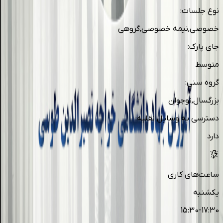
نوع جلسات
:
خصوصی,نیمه خصوصی,گروهی
جای پارک
:
متوسط
گروه سنی
:
بزرگسال,نوجوان
دسترسی به وسایل نقلیه
:
دارد
ساعت‌های کاری
یکشنبه
15:30-17:30