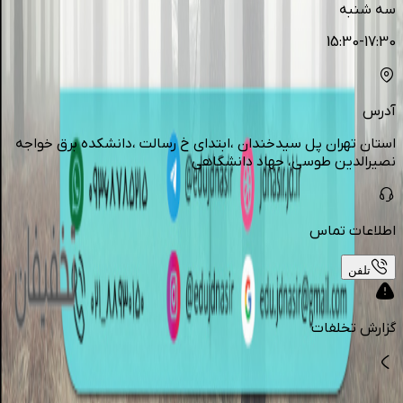
سه شنبه
15:30-17:30
آدرس
استان تهران پل سیدخندان ،ابتدای خ رسالت ،دانشکده برق خواجه
نصیرالدین طوسی، جهاد دانشگاهی
اطلاعات تماس
تلفن
گزارش تخلفات