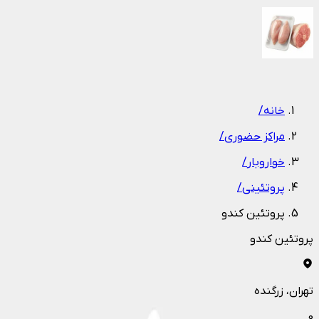
1
/
1
خانه
/
مراکز حضوری
/
خواروبار
/
پروتئینی
/
پروتئین کندو
پروتئین کندو
تهران
، زرگنده
0