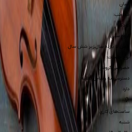
آسان
مخاطب
:
کودک
گروه سنی
:
شش تا یازده سال,زیر شش سال
نوع جلسات
:
خصوصی,گروهی
دسترسی به وسایل نقلیه
:
دارد
ساعت‌های کاری
شنبه