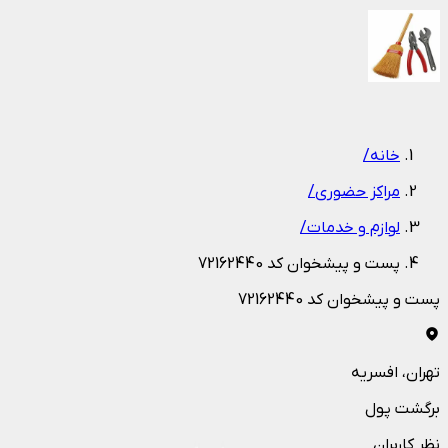
1
/
1
خانه
/
مراکز حضوری
/
لوازم و خدمات
/
پست و پیشخوان کد 72162440
پست و پیشخوان کد 72162440
تهران
، افسریه
برگشت پول
نظر کاربران