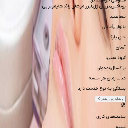
همراهی خواهند کرد.
بوتاکس,تزریق ژل,لیزر موهای زائد,هایفوتراپی
مخاطب
:
بانوان,آقایان
جای پارک
:
آسان
گروه سنی
:
بزرگسال,نوجوان
مدت زمان هر جلسه
:
بستگی به نوع خدمت دارد
مشاهده بیشتر
ساعت‌های کاری
شنبه