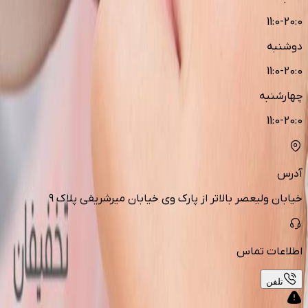
11:0-20:0
دوشنبه
11:0-20:0
چهارشنبه
11:0-20:0
آدرس
خیابان ولیعصر بالاتر از پارک وی خیابان میرشریفی پلاک ۹
اطلاعات تماس
تلفن