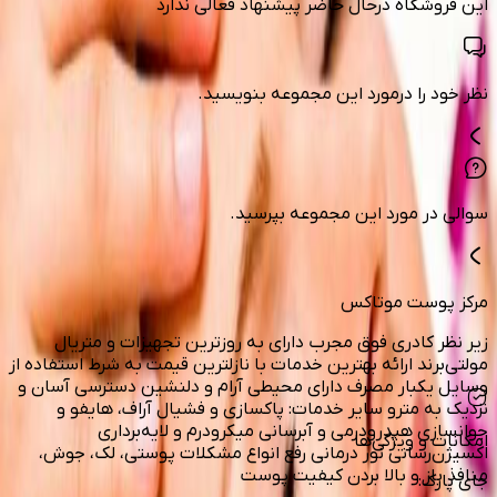
این فروشگاه درحال حاضر پیشنهاد فعالی ندارد
نظر خود را درمورد این مجموعه بنویسید.
سوالی در مورد این مجموعه بپرسید.
مرکز پوست موتاکس
زیر نظر کادری فوق مجرب دارای به روز‌ترین تجهیزات و متریال
مولتی‌برند ارائه بهترین خدمات با نازلترین قیمت به شرط استفاده از
وسایل یکبار مصرف دارای محیطی آرام و دلنشین دسترسی آسان و
نزدیک به مترو سایر خدمات: پاکسازی و فشیال آراف، هایفو و
جوانسازی هیدرودرمی و آبرسانی میکرودرم و لایه‌برداری
امکانات و ویژگی‌ها
اکسیژن‌رسانی نور درمانی رفع انواع مشکلات پوستی، لک، جوش،
منافذ باز و بالا بردن کیفیت پوست
جای پارک
: