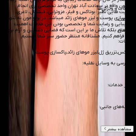
بلومون واقع در سعادت آباد تهران واحد تخصصی برای انجام
امکانات و ویژگی‌ها
فعالیت هایی نظیر: بوتاکس و فیلر، مزوتراپی، فیشیال، لاغری،
جوانسازی پوست و لیزر موهای زائد میباشد. در بولو مون نه تنها
مخاطب
:
به زیبایی و رضایت شما و تخصصی بودن این خدمات اهمیت
میدهیم بلکه تلاش ما بر این است که فضایی دلنشین و آرام برای
بزرگسال
شما فراهم کنیم. مشتاقانه منتظر حضور سبز شما هستیم
خدمات
:
بوتاکس,تزریق ژل,لیزر موهای زائد,پاکسازی پوست
دسترسی به وسایل نقلیه
:
دارد
سایر خدمات
:
دارد
هزینه‌های جانبی
:
خیر
مشاهده بیشتر