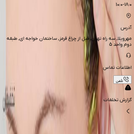
10:0-18:0
آدرس
مهرویلا, سه راه تهران, قبل از چراغ قرمز, ساختمان خواجه ای, طبقه
دوم واحد 5
اطلاعات تماس
تلفن
گزارش تخلفات