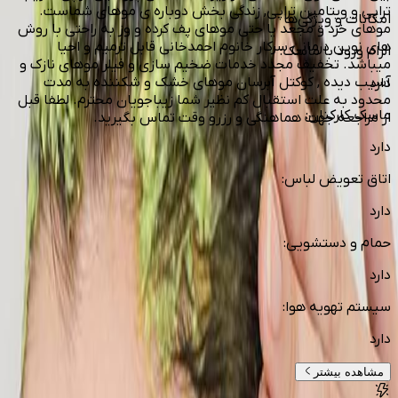
تراپی و ویتامین تراپی, زندگی بخش دوباره ی موهای شماست.
امکانات و ویژگی‌ها
موهای خرد و مجعد یا حتی موهای پف کرده و وز به راحتی با روش
های نوین درمانی سرکار خانوم احمدخانی قابل ترمیم و احیا
الزام ورود با ماسک
:
میباشد. تخفیف مجدد خدمات ضخیم سازی و فیلر موهای نازک و
آسیب دیده , کوکتل آبرسان موهای خشک و شکننده به مدت
دارد
محدود به علت استقبال کم نظیر شما زیباجویان محترم. لطفا قبل
ماسک کارکنان
:
از مراجعه جهت هماهنگی و رزرو وقت تماس بگیرید.
دارد
اتاق تعویض لباس
:
دارد
حمام و دستشویی
:
دارد
سیستم تهویه هوا
:
دارد
مشاهده بیشتر