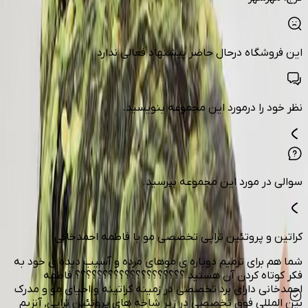
این فروشگاه درحال حاضر پیشنهاد فعالی ندارد
نظر خود را درمورد این مجموعه بنویسید.
سوالی در مورد این مجموعه بپرسید.
کراتین و پروتئین تراپی تخصصی مو با فاطمه احمدخانی
شما هم برای ترمیم دوباره ی موهای مرده و آسیب دیده ی خود به
فکر کوتاه کردن آن هستید ؟؟؟؟؟؟؟؟؟؟؟؟؟؟؟؟؟؟؟؟ فاطمه
احمدخانی دارای برد تخصصی در زمینه کراتینه و احیای مو و مدرک
بین المللی فوق تخصصی در زیر شاخه های پروتئین تراپی, آنزیم