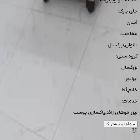
امکانات و ویژگی‌ها
جای پارک
:
آسان
مخاطب
:
بانوان,بزرگسال
گروه سنی
:
بزرگسال
اپراتور
:
خانم,آقا
خدمات
:
لیزر موهای زائد,پاکسازی پوست
مشاهده بیشتر