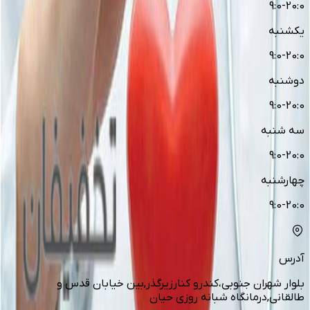
9:0-20:0
یکشنبه
9:0-20:0
دوشنبه
9:0-20:0
سه شنبه
9:0-20:0
چهارشنبه
9:0-20:0
آدرس
بلوار شهران جنوبی،کندرو کنارزیرگذر,بین خیابان قدس و
طالقانی,درمانگاه شبانه روزی حیان