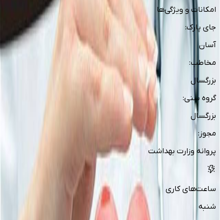
امکانات و ویژگی‌ها
جای پارک
:
آسان
مخاطب
:
بزرگسال
گروه سنی
:
بزرگسال
مجوز
:
پروانه وزارت بهداشت
ساعت‌های کاری
شنبه