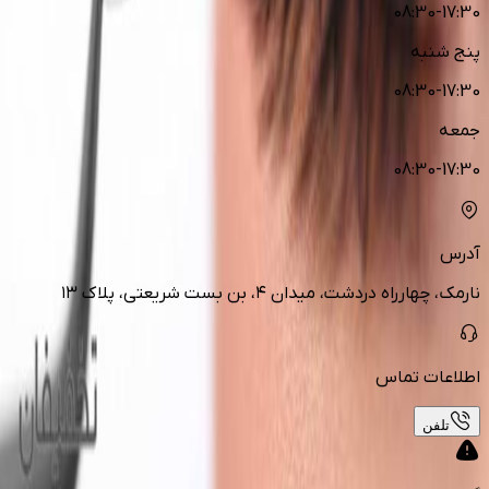
08:30-17:30
پنج شنبه
08:30-17:30
جمعه
08:30-17:30
آدرس
نارمک، چهارراه دردشت، میدان ۴، بن بست شریعتی، پلاک ۱۳
اطلاعات تماس
تلفن